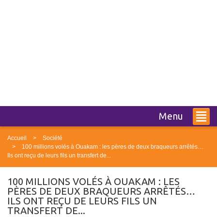
Menu
Accueil
Société
100 millions volés à Ouakam : les pères de deux braqueurs arrêtés…
Ils ont reçu de leurs fils un transfert de...
100 MILLIONS VOLÉS À OUAKAM : LES
PÈRES DE DEUX BRAQUEURS ARRÊTÉS…
ILS ONT REÇU DE LEURS FILS UN
TRANSFERT DE...