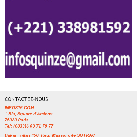
CONTACTEZ-NOUS
INFOS15.COM
1 Bis, Square d'Amiens
75020 Paris
Tel: (0033)6 09 71 78 77
Dakar: villa n°56, Keur Massar cité SOTRAC