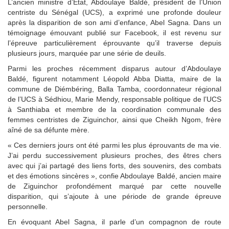
L’ancien ministre d’État, Abdoulaye Baldé, président de l’Union
centriste du Sénégal (UCS), a exprimé une profonde douleur
après la disparition de son ami d’enfance, Abel Sagna. Dans un
témoignage émouvant publié sur Facebook, il est revenu sur
l’épreuve particulièrement éprouvante qu’il traverse depuis
plusieurs jours, marquée par une série de deuils.
Parmi les proches récemment disparus autour d’Abdoulaye
Baldé, figurent notamment Léopold Abba Diatta, maire de la
commune de Diémbéring, Balla Tamba, coordonnateur régional
de l’UCS à Sédhiou, Marie Mendy, responsable politique de l’UCS
à Santhiaba et membre de la coordination communale des
femmes centristes de Ziguinchor, ainsi que Cheikh Ngom, frère
aîné de sa défunte mère.
« Ces derniers jours ont été parmi les plus éprouvants de ma vie.
J’ai perdu successivement plusieurs proches, des êtres chers
avec qui j’ai partagé des liens forts, des souvenirs, des combats
et des émotions sincères », confie Abdoulaye Baldé, ancien maire
de Ziguinchor profondément marqué par cette nouvelle
disparition, qui s’ajoute à une période de grande épreuve
personnelle.
En évoquant Abel Sagna, il parle d’un compagnon de route