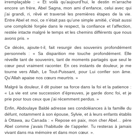
irremplaçable : « Et voilà qu’aujourd’hui, le destin m’arrache
encore un frère, Abel Sagna, mon ami d’enfance, celui avec qui
j’ai grandi, ri, rêvé et traversé les premières étapes de la vie.
Entre Abel et moi, ce n’était pas qu’une simple amitié, c’était aussi
une complicité forgée dans le respect, la confiance et l’affection,
restée intacte malgré le temps et les chemins différents que nous
avons pris. »
Ce décès, ajoute-t-il, fait resurgir des souvenirs profondément
personnels : « Sa disparition me touche profondément. Elle
réveille tant de souvenirs, tant de moments partagés que seul le
cœur peut vraiment raconter. En ces instants de douleur, je me
tourne vers Allah, Le Tout-Puissant, pour Lui confier son âme.
Qu’Allah apaise nos cœurs meurtris. »
Malgré la douleur, il dit puiser sa force dans la foi et la patience :
« La vie est une succession d’épreuves, je garde donc foi, et je
prie pour tous ceux que j’ai récemment perdus. »
Enfin, Abdoulaye Baldé adresse ses condoléances à la famille du
défunt, notamment à son épouse, Sylvie, et à leurs enfants établis
à Ottawa, au Canada : « Repose en paix, mon cher Abel… père
Abel comme j’avais l’habitude de t’appeler. Tu resteras à jamais
vivant dans ma mémoire et dans mon cœur. ».