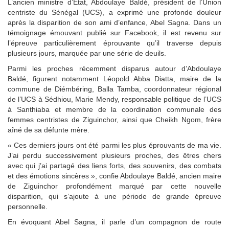
L’ancien ministre d’État, Abdoulaye Baldé, président de l’Union
centriste du Sénégal (UCS), a exprimé une profonde douleur
après la disparition de son ami d’enfance, Abel Sagna. Dans un
témoignage émouvant publié sur Facebook, il est revenu sur
l’épreuve particulièrement éprouvante qu’il traverse depuis
plusieurs jours, marquée par une série de deuils.
Parmi les proches récemment disparus autour d’Abdoulaye
Baldé, figurent notamment Léopold Abba Diatta, maire de la
commune de Diémbéring, Balla Tamba, coordonnateur régional
de l’UCS à Sédhiou, Marie Mendy, responsable politique de l’UCS
à Santhiaba et membre de la coordination communale des
femmes centristes de Ziguinchor, ainsi que Cheikh Ngom, frère
aîné de sa défunte mère.
« Ces derniers jours ont été parmi les plus éprouvants de ma vie.
J’ai perdu successivement plusieurs proches, des êtres chers
avec qui j’ai partagé des liens forts, des souvenirs, des combats
et des émotions sincères », confie Abdoulaye Baldé, ancien maire
de Ziguinchor profondément marqué par cette nouvelle
disparition, qui s’ajoute à une période de grande épreuve
personnelle.
En évoquant Abel Sagna, il parle d’un compagnon de route