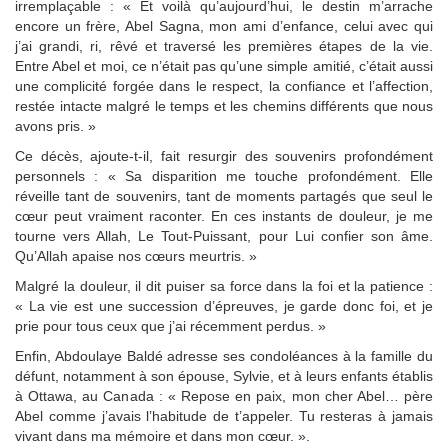
irremplaçable : « Et voilà qu’aujourd’hui, le destin m’arrache
encore un frère, Abel Sagna, mon ami d’enfance, celui avec qui
j’ai grandi, ri, rêvé et traversé les premières étapes de la vie.
Entre Abel et moi, ce n’était pas qu’une simple amitié, c’était aussi
une complicité forgée dans le respect, la confiance et l’affection,
restée intacte malgré le temps et les chemins différents que nous
avons pris. »
Ce décès, ajoute-t-il, fait resurgir des souvenirs profondément
personnels : « Sa disparition me touche profondément. Elle
réveille tant de souvenirs, tant de moments partagés que seul le
cœur peut vraiment raconter. En ces instants de douleur, je me
tourne vers Allah, Le Tout-Puissant, pour Lui confier son âme.
Qu’Allah apaise nos cœurs meurtris. »
Malgré la douleur, il dit puiser sa force dans la foi et la patience :
« La vie est une succession d’épreuves, je garde donc foi, et je
prie pour tous ceux que j’ai récemment perdus. »
Enfin, Abdoulaye Baldé adresse ses condoléances à la famille du
défunt, notamment à son épouse, Sylvie, et à leurs enfants établis
à Ottawa, au Canada : « Repose en paix, mon cher Abel… père
Abel comme j’avais l’habitude de t’appeler. Tu resteras à jamais
vivant dans ma mémoire et dans mon cœur. ».