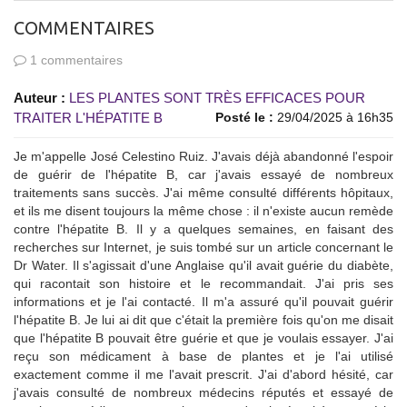
COMMENTAIRES
1 commentaires
Auteur :
LES PLANTES SONT TRÈS EFFICACES POUR
TRAITER L'HÉPATITE B
Posté le :
29/04/2025 à 16h35
Je m'appelle José Celestino Ruiz. J'avais déjà abandonné l'espoir
de guérir de l'hépatite B, car j'avais essayé de nombreux
traitements sans succès. J'ai même consulté différents hôpitaux,
et ils me disent toujours la même chose : il n'existe aucun remède
contre l'hépatite B. Il y a quelques semaines, en faisant des
recherches sur Internet, je suis tombé sur un article concernant le
Dr Water. Il s'agissait d'une Anglaise qu'il avait guérie du diabète,
qui racontait son histoire et le recommandait. J'ai pris ses
informations et je l'ai contacté. Il m'a assuré qu'il pouvait guérir
l'hépatite B. Je lui ai dit que c'était la première fois qu'on me disait
que l'hépatite B pouvait être guérie et que je voulais essayer. J'ai
reçu son médicament à base de plantes et je l'ai utilisé
exactement comme il me l'avait prescrit. J'ai d'abord hésité, car
j'avais consulté de nombreux médecins réputés et essayé de