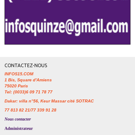
CONTACTEZ-NOUS
INFOS15.COM
1 Bis, Square d'Amiens
75020 Paris
Tel: (0033)6 09 71 78 77
Dakar: villa n°56, Keur Massar cité SOTRAC
77 813 82 21/77 339 91 28
Nous contacter
Administrateur