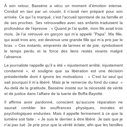
À son retour, Bassène a vécu un moment d’émotion intense.
Conduit en taxi par un cousin, il n’avait rien préparé pour son
arrivée. Ce qui l’a marqué, c’est l’accueil spontané de sa famille et
de ses proches. Ses retrouvailles avec ses enfants traduisent la
profondeur de l’épreuve : « Quand je l’ai quitté, mon fils avait trois
mois. Je l’ai retrouvé en garçon qui m’a appelé "Papa". Ma fille,
qui avait trois ans, est devenue une grande fille qui m’a pris par le
bras. » Ces instants, empreints de larmes et de joie, symbolisent
le temps perdu et la force des liens restés vivants malgré
l’absence.
Le journaliste rappelle qu’il a été « injustement arrêté, injustement
condamné », et souligne que sa libération est une décision
présidentielle dont il ignore les motivations : « C’est lui seul qui
sait pourquoi il m’a libéré. Mais je le remercie du fond du cœur. »
Au-delà de la gratitude, Bassène insiste sur la nécessité de vérité
et de justice dans l’affaire de la tuerie de Boffa-Bayotte.
Il affirme avoir pardonné, conscient qu’aucune réparation ne
saurait combler les souffrances physiques, morales et
psychologiques endurées. Mais il appelle fermement à ce que la
lumière soit faite : « Je suis le dernier à être libéré. Je sais que je
n’ai pas tué. Je prie pour que la vérité éclate, afin que les familles