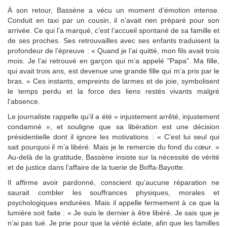
À son retour, Bassène a vécu un moment d’émotion intense.
Conduit en taxi par un cousin, il n’avait rien préparé pour son
arrivée. Ce qui l’a marqué, c’est l’accueil spontané de sa famille et
de ses proches. Ses retrouvailles avec ses enfants traduisent la
profondeur de l’épreuve : « Quand je l’ai quitté, mon fils avait trois
mois. Je l’ai retrouvé en garçon qui m’a appelé "Papa". Ma fille,
qui avait trois ans, est devenue une grande fille qui m’a pris par le
bras. » Ces instants, empreints de larmes et de joie, symbolisent
le temps perdu et la force des liens restés vivants malgré
l’absence.
Le journaliste rappelle qu’il a été « injustement arrêté, injustement
condamné », et souligne que sa libération est une décision
présidentielle dont il ignore les motivations : « C’est lui seul qui
sait pourquoi il m’a libéré. Mais je le remercie du fond du cœur. »
Au-delà de la gratitude, Bassène insiste sur la nécessité de vérité
et de justice dans l’affaire de la tuerie de Boffa-Bayotte.
Il affirme avoir pardonné, conscient qu’aucune réparation ne
saurait combler les souffrances physiques, morales et
psychologiques endurées. Mais il appelle fermement à ce que la
lumière soit faite : « Je suis le dernier à être libéré. Je sais que je
n’ai pas tué. Je prie pour que la vérité éclate, afin que les familles