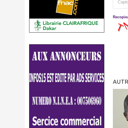
Recopiez
AUTR