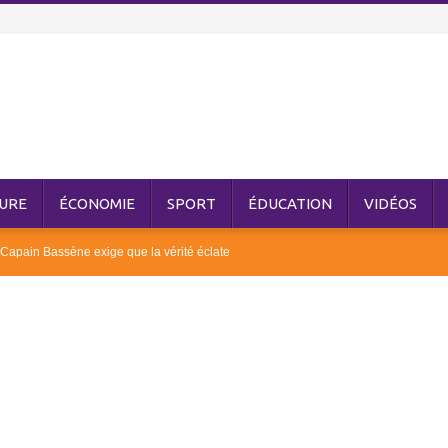
URE
ÉCONOMIE
SPORT
ÉDUCATION
VIDÉOS
é Capain Bassène exige que la vérité éclate