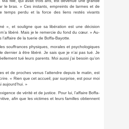
 Ma fille, qui avait trois ans, est devenue une grande
 par le bras. » Ces instants, empreints de larmes et de
 le temps perdu et la force des liens restés vivants
mné », et souligne que sa libération est une décision
 il m’a libéré. Mais je le remercie du fond du cœur. » Au-
 l’affaire de la tuerie de Boffa-Bayotte.
 les souffrances physiques, morales et psychologiques
e dernier à être libéré. Je sais que je n’ai pas tué. Je
réellement tué leurs parents. Moi aussi j’ai besoin qu’on
es et de proches venus l’attendre depuis le matin, est
crire. « Rien que cet accueil, par surprise, est pour moi
i aujourd’hui. »
nce de vérité et de justice. Pour lui, l’affaire Boffa-
nitive, afin que les victimes et leurs familles obtiennent