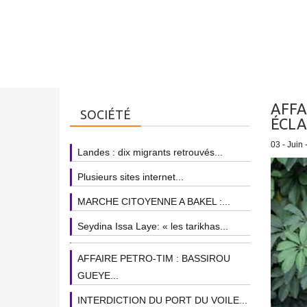
AFFA
SOCIÉTÉ
ÉCLA
03 - Juin 
Landes : dix migrants retrouvés...
Plusieurs sites internet...
MARCHE CITOYENNE A BAKEL :...
Seydina Issa Laye: « les tarikhas...
AFFAIRE PETRO-TIM : BASSIROU
GUEYE...
INTERDICTION DU PORT DU VOILE...