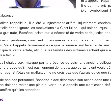
m’a appelé "Papa".
fille qui m’a pris
joie, symbolisent
’absence.
aliste rappelle qu’il a été « injustement arrêté, injustement conda
tielle dont il ignore les motivations : « C’est lui seul qui sait pourquoi
la gratitude, Bassène insiste sur la nécessité de vérité et de justice dans
me avoir pardonné, conscient qu’aucune réparation ne saurait combler
. Mais il appelle fermement à ce que la lumière soit faite : « Je suis l
r que la vérité éclate, afin que les familles des victimes sachent qui a 
 a fait. »
eil chaleureux, marqué par la présence de voisins, d’anciens collègu
 une preuve qu’il n’est pas l’ennemi de la paix que certains ont voulu dé
gnage. Si j’étais un malfaiteur, je ne crois pas que j’aurais eu ce que j’a
de son cas personnel, Bassène place désormais son action dans une exige
ne doit pas rester une plaie ouverte : elle appelle une clarification défi
 lumière qu’elles attendent.
et