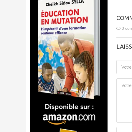
COMM
0 com
LAIS