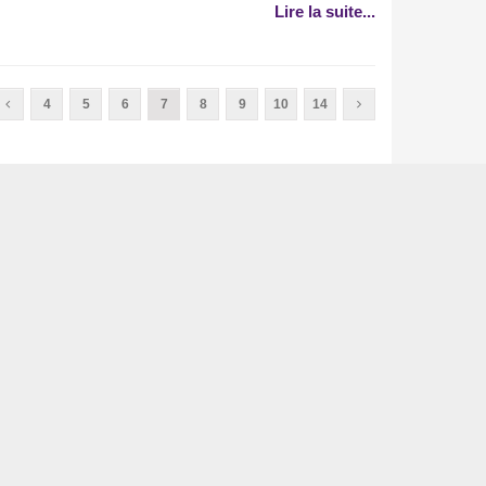
Lire la suite...
4
5
6
7
8
9
10
14