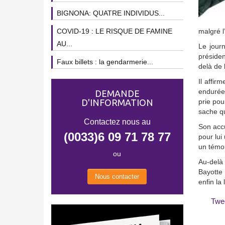
BIGNONA: QUATRE INDIVIDUS...
COVID-19 : LE RISQUE DE FAMINE
malgré l
AU...
Le journ
présiden
Faux billets : la gendarmerie...
delà de 
Il affir
endurées
DEMANDE
D'INFORMATION
prie pou
sache qui
Contactez nous au
Son accu
(0033)6 09 71 78 77
pour lui
un témoi
ou
Au-delà 
Bayotte 
Nous contacter
enfin la
Twe