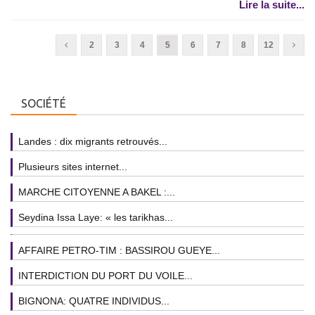
Lire la suite...
2
3
4
5
6
7
8
12
SOCIÉTÉ
Landes : dix migrants retrouvés...
Plusieurs sites internet...
MARCHE CITOYENNE A BAKEL :...
Seydina Issa Laye: « les tarikhas...
AFFAIRE PETRO-TIM : BASSIROU GUEYE...
INTERDICTION DU PORT DU VOILE...
BIGNONA: QUATRE INDIVIDUS...