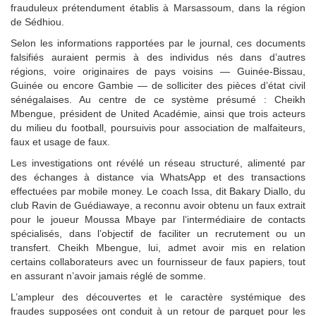
frauduleux prétendument établis à Marsassoum, dans la région
de Sédhiou.
Selon les informations rapportées par le journal, ces documents
falsifiés auraient permis à des individus nés dans d’autres
régions, voire originaires de pays voisins — Guinée-Bissau,
Guinée ou encore Gambie — de solliciter des pièces d’état civil
sénégalaises. Au centre de ce système présumé : Cheikh
Mbengue, président de United Académie, ainsi que trois acteurs
du milieu du football, poursuivis pour association de malfaiteurs,
faux et usage de faux.
Les investigations ont révélé un réseau structuré, alimenté par
des échanges à distance via WhatsApp et des transactions
effectuées par mobile money. Le coach Issa, dit Bakary Diallo, du
club Ravin de Guédiawaye, a reconnu avoir obtenu un faux extrait
pour le joueur Moussa Mbaye par l’intermédiaire de contacts
spécialisés, dans l’objectif de faciliter un recrutement ou un
transfert. Cheikh Mbengue, lui, admet avoir mis en relation
certains collaborateurs avec un fournisseur de faux papiers, tout
en assurant n’avoir jamais réglé de somme.
L’ampleur des découvertes et le caractère systémique des
fraudes supposées ont conduit à un retour de parquet pour les