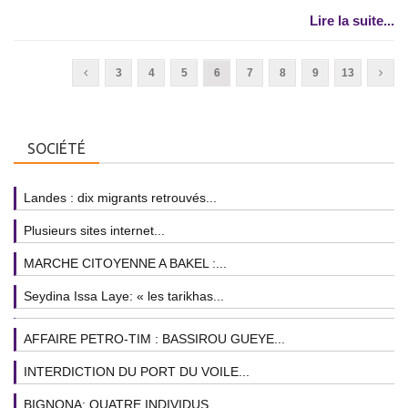
Lire la suite...
3
4
5
6
7
8
9
13
SOCIÉTÉ
Landes : dix migrants retrouvés...
Plusieurs sites internet...
MARCHE CITOYENNE A BAKEL :...
Seydina Issa Laye: « les tarikhas...
AFFAIRE PETRO-TIM : BASSIROU GUEYE...
INTERDICTION DU PORT DU VOILE...
BIGNONA: QUATRE INDIVIDUS...