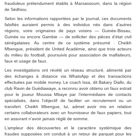
frauduleux prétendument établis à Marsassoum, dans la région
de Sédhiou.
Selon les informations rapportées par le journal, ces documents
falsifiés auraient permis à des individus nés dans d’autres
régions, voire originaires de pays voisins — Guinée-Bissau,
Guinée ou encore Gambie — de solliciter des pièces d’état civil
sénégalaises. Au centre de ce système présumé : Cheikh
Mbengue, président de United Académie, ainsi que trois acteurs
du milieu du football, poursuivis pour association de malfaiteurs,
faux et usage de faux.
Les investigations ont révélé un réseau structuré, alimenté par
des échanges à distance via WhatsApp et des transactions
effectuées par mobile money. Le coach Issa, dit Bakary Diallo, du
club Ravin de Guédiawaye, a reconnu avoir obtenu un faux extrait
pour le joueur Moussa Mbaye par l’intermédiaire de contacts
spécialisés, dans l’objectif de faciliter un recrutement ou un
transfert. Cheikh Mbengue, lui, admet avoir mis en relation
certains collaborateurs avec un fournisseur de faux papiers, tout
en assurant n’avoir jamais réglé de somme.
L’ampleur des découvertes et le caractère systémique des
fraudes supposées ont conduit à un retour de parquet pour les