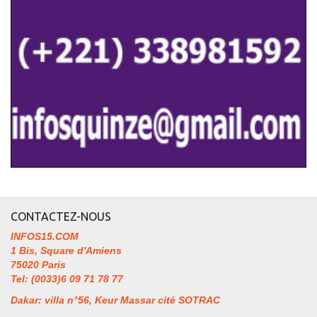
CONTACTEZ-NOUS
INFOS15.COM
1 Bis, Square d'Amiens
75020 Paris
Tel: (0033)6 09 71 78 77
Dakar: villa n°56, Keur Massar cité SOTRAC