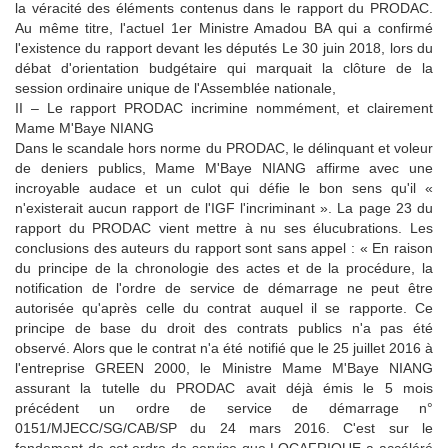
la véracité des éléments contenus dans le rapport du PRODAC.
Au même titre, l'actuel 1er Ministre Amadou BA qui a confirmé
l'existence du rapport devant les députés Le 30 juin 2018, lors du
débat d'orientation budgétaire qui marquait la clôture de la
session ordinaire unique de l'Assemblée nationale,
II – Le rapport PRODAC incrimine nommément, et clairement
Mame M'Baye NIANG
Dans le scandale hors norme du PRODAC, le délinquant et voleur
de deniers publics, Mame M'Baye NIANG affirme avec une
incroyable audace et un culot qui défie le bon sens qu'il «
n'existerait aucun rapport de l'IGF l'incriminant ».
La page 23 du
rapport du PRODAC vient mettre à nu ses élucubrations.
Les
conclusions des auteurs du rapport sont sans appel : « En raison
du principe de la chronologie des actes et de la procédure, la
notification de l'ordre de service de démarrage ne peut être
autorisée qu'après celle du contrat auquel il se rapporte.
Ce
principe de base du droit des contrats publics n'a pas été
observé.
Alors que le contrat n'a été notifié que le 25 juillet 2016 à
l'entreprise GREEN 2000,
le Ministre Mame M'Baye NIANG
assurant la tutelle du PRODAC avait déjà émis le 5 mois
précédent un ordre de service de démarrage n°
0151/MJECC/SG/CAB/SP du 24 mars 2016. C'est sur le
fondement de cet ordre de service que LOCAFRIQUE a accéléré