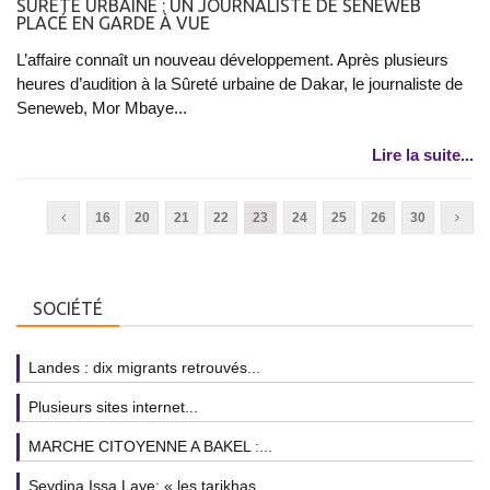
SÛRETÉ URBAINE : UN JOURNALISTE DE SENEWEB
PLACÉ EN GARDE À VUE
L’affaire connaît un nouveau développement. Après plusieurs
heures d’audition à la Sûreté urbaine de Dakar, le journaliste de
Seneweb, Mor Mbaye...
Lire la suite...
16
20
21
22
23
24
25
26
30
SOCIÉTÉ
Landes : dix migrants retrouvés...
Plusieurs sites internet...
MARCHE CITOYENNE A BAKEL :...
Seydina Issa Laye: « les tarikhas...