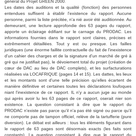
général du Projet GREEN 2000.
Les dates des auditions et la qualité (fonction) des personnes
entendues suffisent à établir l'existence du rapport.
Aucune
personne, parmi la liste précitée, n'a nié avoir été auditionnée.
Au
demeurant, une lecture approfondie des 63 pages du rapport,
apporte un éclairage édifiant sur le carnage du PRODAC.
Les
informations fournies dans le rapport sont claires, précises et
extrêmement détaillées.
Tout y est ou presque.
Les failles
juridiques (une énorme faillite contractuelle du fait de l'inexistence
d'un cahier des charges et de la signature d'un marché de gré à
gré qui ne justifiait pas), le dévoiement total du projet (création de
cœur de DAC au lieu de DAC complets), et les surfacturations
réalisées via LOCAFRIQUE (pages 14 et 15).
Les dattes,
les lieux
et les montants sont d'une telle précision qu'elles écartent de
manière définitive et certaines toutes les déclarations loufoques
niant l'inexistence de ce rapport.
IL n'y a aucun juge au monde
qui après avoir lu les 63 pages de ce rapport, oserait nier son
existence.
La question consistant à dire que le rapport du
PRODAC n'existe pas parce qu'il n'a pas été signé ou parce qu'il
ne comporte pas de tampon officiel, relève de la tartufferie (pure
diversion).
Le débat est ailleurs : tous les éléments figurant dans
le rapport de 63 pages sont désormais exacts (les faits sont
constants).
La question consistant à dire que le rapport du