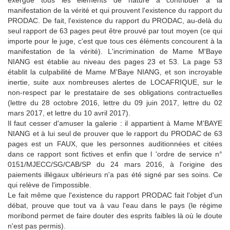
manifestation de la vérité et qui prouvent l'existence du rapport du
PRODAC.
De fait, l'existence du rapport du PRODAC,
au-delà du
seul rapport de 63 pages peut être prouvé par tout moyen (ce qui
importe pour le juge, c'est que tous ces éléments concourent à la
manifestation de la vérité).
L'incrimination de Mame M'Baye
NIANG est établie au niveau des pages 23 et 53. La page 53
établit la culpabilité de Mame M'Baye NIANG, et son incroyable
inertie, suite aux nombreuses alertes de LOCAFRIQUE, sur le
non-respect par le prestataire de ses obligations contractuelles
(lettre du 28 octobre 2016, lettre du 09 juin 2017, lettre du 02
mars 2017, et lettre du 10 avril 2017).
Il faut cesser d'amuser la galerie : il appartient à Mame M'BAYE
NIANG et à lui seul de prouver que le rapport du PRODAC de 63
pages est un FAUX, que les personnes auditionnées et citées
dans ce rapport sont fictives et enfin que l 'ordre de service n°
0151/MJECC/SG/CAB/SP du 24 mars 2016, à l'origine des
paiements illégaux ultérieurs n'a pas été signé par ses soins.
Ce
qui relève de l'impossible.
Le fait même que l'existence du rapport PRODAC fait l'objet d'un
débat, prouve que tout va à vau l'eau dans le pays (le régime
moribond permet de faire douter des esprits faibles là où le doute
n'est pas permis).