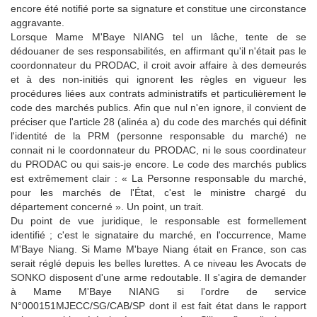
encore été notifié porte sa signature et constitue une circonstance
aggravante.
Lorsque Mame M'Baye NIANG tel un lâche, tente de se
dédouaner de ses responsabilités, en affirmant qu'il n'était pas le
coordonnateur du PRODAC, il croit avoir affaire à des demeurés
et à des non-initiés qui ignorent les règles en vigueur les
procédures liées aux contrats administratifs et particulièrement le
code des marchés publics.
Afin que nul n'en ignore, il convient de
préciser que l'article 28 (alinéa a) du code des marchés qui définit
l'identité de la PRM (personne responsable du marché) ne
connait ni le coordonnateur du PRODAC, ni le sous coordinateur
du PRODAC ou qui sais-je encore.
Le code des marchés publics
est extrêmement clair : « La Personne responsable du marché,
pour les marchés de l'État, c'est le ministre chargé du
département concerné ».
Un point, un trait.
Du point de vue juridique, le responsable est formellement
identifié ;
c'est le signataire du marché, en l'occurrence, Mame
M'Baye Niang.
Si Mame M'baye Niang était en France, son cas
serait réglé depuis les belles lurettes.
A ce niveau les Avocats de
SONKO disposent d'une arme redoutable.
Il s'agira de demander
à Mame M'Baye NIANG si l'ordre de service
N°000151MJECC/SG/CAB/SP dont il est fait état dans le rapport