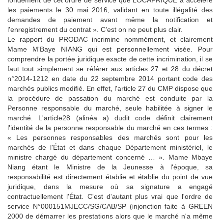
les paiements le 30 mai 2016, validant en toute illégalité des
demandes de paiement avant même la notification et
l'enregistrement du contrat ».
C'est on ne peut plus clair.
Le rapport du PRODAC incrimine nommément, et clairement
Mame M'Baye NIANG qui est personnellement visée.
Pour
comprendre la portée juridique exacte de cette incrimination, il se
faut tout simplement se référer aux articles 27 et 28 du décret
n°2014-1212 en date du 22 septembre 2014 portant code des
marchés publics modifié.
En effet, l'article 27 du CMP dispose que
la procédure de passation du marché est conduite par la
Personne responsable du marché, seule habilitée à signer le
marché.
L'article28 (alinéa a) dudit code définit clairement
l'identité de la personne responsable du marché en ces termes :
« Les personnes responsables des marchés sont pour les
marchés de l'État et dans chaque Département ministériel, le
ministre chargé du département concerné … ».
Mame Mbaye
Niang étant le Ministre de la Jeunesse à l'époque,
sa
responsabilité est directement établie et établie du point de vue
juridique, dans la mesure où sa signature a engagé
contractuellement l'État.
C'est d'autant plus vrai que l'ordre de
service N°000151MJECC/SG/CAB/SP (injonction faite à GREEN
2000 de démarrer les prestations alors que le marché n'a même