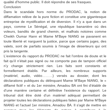
qualité d'homme public.
Il doit répondre de ses frasques.
Conclusion
Dans le scandale hors norme du PRODAC, la notion de
diffamation relève de la pure fiction et constitue une gigantesque
entreprise de mystification et de diversion.
Il n'y a que dans un
pays, comme Le Sénégal, une république bananière où des
voleurs, bandits de grand chemin, et malfrats notoires comme
Cheikh Oumar Hann et Mame M'Baye NIANG se pavanent en
toute liberté et narguent la justice, parce que certains juges, des
valets, sont de parfaits soumis à l'image de déserteurs qui ont
pris la tangente.
L'existence du rapport du PRODAC ne fait l'ombre de doute et le
fait qu'il n'était pas signé ou ne comporte pas de tampon officiel
n'y change strictement rien.
Les faits sont constants et
formellement établis.
Par ailleurs, les nombreux supports
(matériel, audio, vidéo………) versés au dossier, dont les
déclarations publiques du délinquant Mame M'Baye NIANG, le «
diffamé fictif » et du 1er ministre, Amadou BA ont fini d'établir de
d'une manière certaine et définitive l'existence du rapport.
Le
tribunal doit être doté d'un matériel adéquat permettant de
projeter toutes les déclarations publiques faites par Mame M'Baye
NIANG et l'actuel 1er ministre, Amadou BA.
Il s'agit de mettre en
exergue tous les éléments de nature à contribuer à la