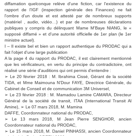
diffamation quelconque relève d'une fiction, car l'existence du
rapport de l'IGF (inspection générale des Finances) ne fait
l'ombre d'un doute et est attesté par de nombreux supports
(matériel , audio, vidéo…) et par de nombreuses déclarations
publiques y compris du délinquant Mame M'Baye NIANG, le «
supposé diffamé » et d'une autorité officielle de 1er plan (le 1er
ministre actuel).
I – Il existe bel et bien un rapport authentique du PRODAC qui a
fait l'objet d'une large publication
A la page 4 du rapport du PRODAC, il est clairement mentionné
que les vérificateurs, en vertu du principe du contradictoire, ont
réalisé une série d'auditions qui ont permis d'entendre :
➢ Le 20 février 2018 : M. Ibrahima Cissé, Gérant de la société
TIDA, et Mme Maimouna N'Dour FAYE, Directrice Générale, du
Cabinet de Conseil et de communication 3M Universel,
➢ Le 23 février 2018 : M. Mamadou Lamine CAMARA, Directeur
Général de la société de transit, ITAA (International Transit Al
Amine), ➢ Le 07 mars 2018, M. Mamina
DAFFE, Coordonnateur national du PRODAC,
➢ Le 13 mars 2018, M Jean Pierre SENGHOR, ancien
Coordonnateur national du PRODAC,
➢ Le 15 mars 2018, M. Daniel PINHASSI, ancien Coordonnateur