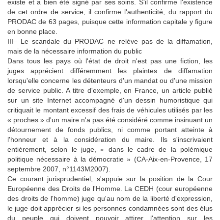
existe et a bien été signé par ses soins.
S'il confirme l'existence
de cet ordre de service, il confirme l'authenticité, du rapport du
PRODAC de 63 pages, puisque cette information capitale y figure
en bonne place.
III– Le scandale du PRODAC ne relève pas de la diffamation,
mais de la nécessaire information du public
Dans tous les pays où l'état de droit n'est pas une fiction, les
juges apprécient différemment les plaintes de diffamation
lorsqu'elle concerne les détenteurs d'un mandat ou d'une mission
de service public.
A titre d'exemple, en France, un article publié
sur un site Internet accompagné d'un dessin humoristique qui
critiquait le montant excessif des frais de véhicules utilisés par les
« proches » d'un maire n'a pas été considéré comme insinuant un
détournement de fonds publics, ni comme portant atteinte à
l'honneur et à la considération du maire.
Ils s'inscrivaient
entièrement, selon le juge, « dans le cadre de la polémique
politique nécessaire à la démocratie » (CA-Aix-en-Provence, 17
septembre 2007, n°1143M2007).
Ce courant jurisprudentiel, s'appuie sur la position de la Cour
Européenne des Droits de l'Homme.
La CEDH (cour européenne
des droits de l'homme) juge qu'au nom de la liberté d'expression,
le juge doit apprécier si les personnes condamnées sont des élus
du peuple qui doivent pouvoir attirer l'attention sur les