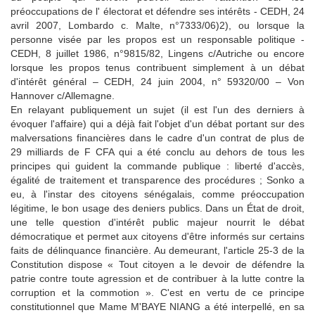
préoccupations de l' électorat et défendre ses intérêts - CEDH, 24
avril 2007, Lombardo c.
Malte, n°7333/06)2), ou lorsque la
personne visée par les propos est un responsable politique -
CEDH, 8 juillet 1986, n°9815/82, Lingens c/Autriche ou encore
lorsque les propos tenus contribuent simplement à un débat
d'intérêt général – CEDH, 24 juin 2004, n° 59320/00 – Von
Hannover c/Allemagne.
En relayant publiquement un sujet (il est l'un des derniers à
évoquer l'affaire) qui a déjà fait l'objet d'un débat portant sur des
malversations financières dans le cadre d'un contrat de plus de
29 milliards de F CFA qui a été conclu au dehors de tous les
principes qui guident la commande publique : liberté d'accès,
égalité de traitement et transparence des procédures ;
Sonko a
eu, à l'instar des citoyens sénégalais, comme préoccupation
légitime, le bon usage des deniers publics.
Dans un État de droit,
une telle question d'intérêt public majeur nourrit le débat
démocratique et permet aux citoyens d'être informés sur certains
faits de délinquance financière.
Au demeurant,
l'article 25-3 de la
Constitution dispose « Tout citoyen a le devoir de défendre la
patrie contre toute agression et de contribuer à la lutte contre la
corruption et la commotion ».
C'est en vertu de ce principe
constitutionnel que Mame M'BAYE NIANG a été interpellé, en sa