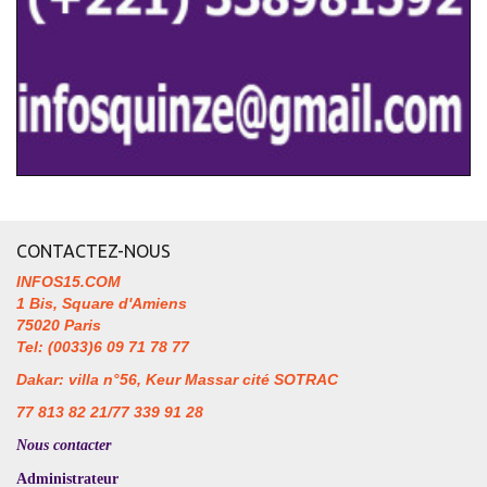
CONTACTEZ-NOUS
INFOS15.COM
1 Bis, Square d'Amiens
75020 Paris
Tel: (0033)6 09 71 78 77
Dakar: villa n°56, Keur Massar cité SOTRAC
77 813 82 21/77 339 91 28
Nous contacter
Administrateur