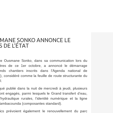
SMANE SONKO ANNONCE LE
 DE L’ÉTAT
tre Ousmane Sonko, dans sa communication lors du
stres de ce 1er octobre, a annoncé le démarrage
nds chantiers inscrits dans l’Agenda national de
t), considéré comme la feuille de route structurante du
l.
é publié dans la nuit de mercredi à jeudi, plusieurs
ont engagés, parmi lesquels le Grand transfert d’eau,
t l’hydraulique rurales, l’identité numérique et la ligne
–Tambacounda (composantes standard).
ics prévoient également le renouvellement du parc