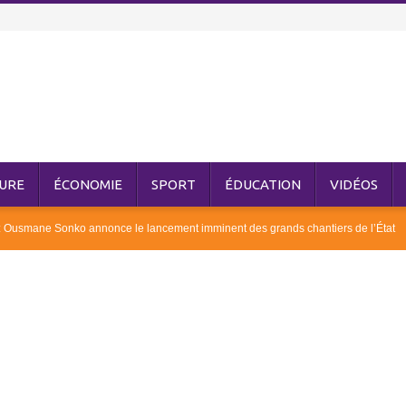
URE
ÉCONOMIE
SPORT
ÉDUCATION
VIDÉOS
 : Ousmane Sonko annonce le lancement imminent des grands chantiers de l’État