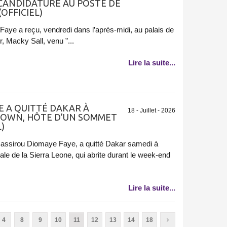
 CANDIDATURE AU POSTE DE
OFFICIEL)
aye a reçu, vendredi dans l’après-midi, au palais de
, Macky Sall, venu ”...
Lire la suite...
E A QUITTÉ DAKAR À
18 - Juillet - 2026
TOWN, HÔTE D’UN SOMMET
)
 Bassirou Diomaye Faye, a quitté Dakar samedi à
tale de la Sierra Leone, qui abrite durant le week-end
Lire la suite...
4
8
9
10
11
12
13
14
18