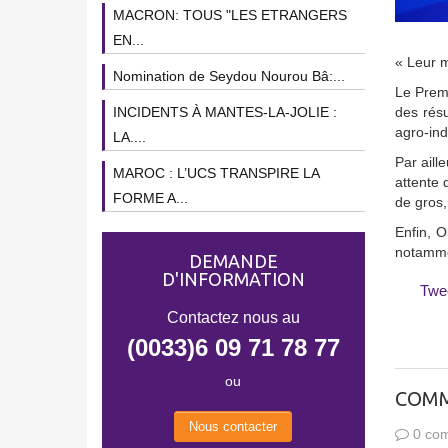
MACRON: TOUS "LES ETRANGERS
EN...
« Leur m
Nomination de Seydou Nourou Bâ:...
Le Premi
INCIDENTS À MANTES-LA-JOLIE :
des résu
agro-ind
LA....
Par aill
MAROC : L’UCS TRANSPIRE LA
attente 
FORME A...
de gros,
Enfin, O
notammen
DEMANDE
D'INFORMATION
Twe
Contactez nous au
(0033)6 09 71 78 77
ou
COMM
Nous contacter
0 com