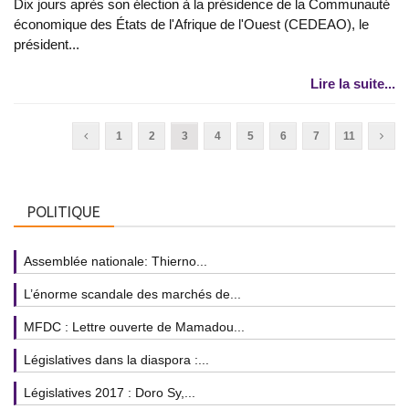
Dix jours après son élection à la présidence de la Communauté
économique des États de l'Afrique de l'Ouest (CEDEAO), le
président...
Lire la suite...
1
2
3
4
5
6
7
11
POLITIQUE
Assemblée nationale: Thierno...
L’énorme scandale des marchés de...
MFDC : Lettre ouverte de Mamadou...
Législatives dans la diaspora :...
Législatives 2017 : Doro Sy,...