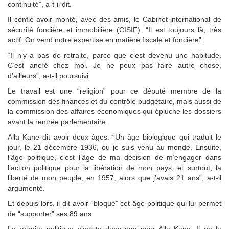
continuité”, a-t-il dit.
Il confie avoir monté, avec des amis, le Cabinet international de
sécurité foncière et immobilière (CISIF). “Il est toujours là, très
actif. On vend notre expertise en matière fiscale et foncière”.
“Il n’y a pas de retraite, parce que c’est devenu une habitude.
C’est ancré chez moi. Je ne peux pas faire autre chose,
d’ailleurs”, a-t-il poursuivi.
Le travail est une “religion” pour ce député membre de la
commission des finances et du contrôle budgétaire, mais aussi de
la commission des affaires économiques qui épluche les dossiers
avant la rentrée parlementaire.
Alla Kane dit avoir deux âges. “Un âge biologique qui traduit le
jour, le 21 décembre 1936, où je suis venu au monde. Ensuite,
l’âge politique, c’est l’âge de ma décision de m’engager dans
l’action politique pour la libération de mon pays, et surtout, la
liberté de mon peuple, en 1957, alors que j’avais 21 ans”, a-t-il
argumenté.
Et depuis lors, il dit avoir “bloqué” cet âge politique qui lui permet
de “supporter” ses 89 ans.
La retraite politique n’existe donc pas pour Alla Kane. Il ne la