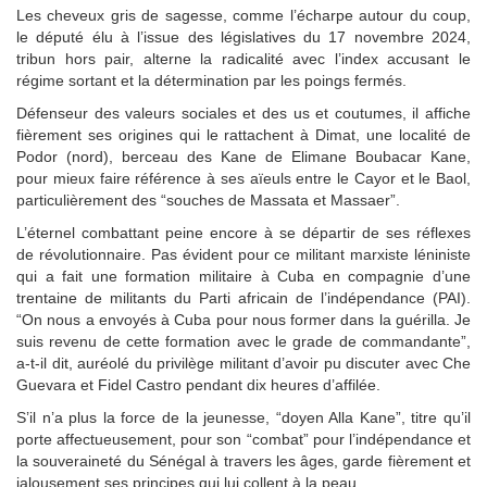
Les cheveux gris de sagesse, comme l’écharpe autour du coup,
le député élu à l’issue des législatives du 17 novembre 2024,
tribun hors pair, alterne la radicalité avec l’index accusant le
régime sortant et la détermination par les poings fermés.
Défenseur des valeurs sociales et des us et coutumes, il affiche
fièrement ses origines qui le rattachent à Dimat, une localité de
Podor (nord), berceau des Kane de Elimane Boubacar Kane,
pour mieux faire référence à ses aïeuls entre le Cayor et le Baol,
particulièrement des “souches de Massata et Massaer”.
L’éternel combattant peine encore à se départir de ses réflexes
de révolutionnaire. Pas évident pour ce militant marxiste léniniste
qui a fait une formation militaire à Cuba en compagnie d’une
trentaine de militants du Parti africain de l’indépendance (PAI).
“On nous a envoyés à Cuba pour nous former dans la guérilla. Je
suis revenu de cette formation avec le grade de commandante”,
a-t-il dit, auréolé du privilège militant d’avoir pu discuter avec Che
Guevara et Fidel Castro pendant dix heures d’affilée.
S’il n’a plus la force de la jeunesse, “doyen Alla Kane”, titre qu’il
porte affectueusement, pour son “combat” pour l’indépendance et
la souveraineté du Sénégal à travers les âges, garde fièrement et
jalousement ses principes qui lui collent à la peau.