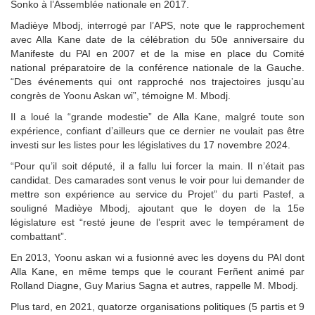
Sonko à l’Assemblée nationale en 2017.
Madièye Mbodj, interrogé par l’APS, note que le rapprochement
avec Alla Kane date de la célébration du 50e anniversaire du
Manifeste du PAI en 2007 et de la mise en place du Comité
national préparatoire de la conférence nationale de la Gauche.
“Des événements qui ont rapproché nos trajectoires jusqu’au
congrès de Yoonu Askan wi”, témoigne M. Mbodj.
Il a loué la “grande modestie” de Alla Kane, malgré toute son
expérience, confiant d’ailleurs que ce dernier ne voulait pas être
investi sur les listes pour les législatives du 17 novembre 2024.
“Pour qu’il soit député, il a fallu lui forcer la main. Il n’était pas
candidat. Des camarades sont venus le voir pour lui demander de
mettre son expérience au service du Projet” du parti Pastef, a
souligné Madièye Mbodj, ajoutant que le doyen de la 15e
législature est “resté jeune de l’esprit avec le tempérament de
combattant”.
En 2013, Yoonu askan wi a fusionné avec les doyens du PAI dont
Alla Kane, en même temps que le courant Ferñent animé par
Rolland Diagne, Guy Marius Sagna et autres, rappelle M. Mbodj.
Plus tard, en 2021, quatorze organisations politiques (5 partis et 9