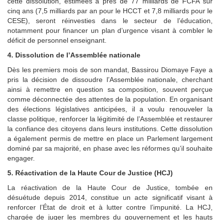
cette dissolution, estimées à près de 77 milliards de FCFA sur
cinq ans (7,5 milliards par an pour le HCCT et 7,8 milliards pour le
CESE), seront réinvesties dans le secteur de l’éducation,
notamment pour financer un plan d’urgence visant à combler le
déficit de personnel enseignant.
4. Dissolution de l’Assemblée nationale
Dès les premiers mois de son mandat, Bassirou Diomaye Faye a
pris la décision de dissoudre l’Assemblée nationale, cherchant
ainsi à remettre en question sa composition, souvent perçue
comme déconnectée des attentes de la population. En organisant
des élections législatives anticipées, il a voulu renouveler la
classe politique, renforcer la légitimité de l’Assemblée et restaurer
la confiance des citoyens dans leurs institutions. Cette dissolution
a également permis de mettre en place un Parlement largement
dominé par sa majorité, en phase avec les réformes qu’il souhaite
engager.
5. Réactivation de la Haute Cour de Justice (HCJ)
La réactivation de la Haute Cour de Justice, tombée en
désuétude depuis 2014, constitue un acte significatif visant à
renforcer l’État de droit et à lutter contre l’impunité. La HCJ,
chargée de juger les membres du gouvernement et les hauts