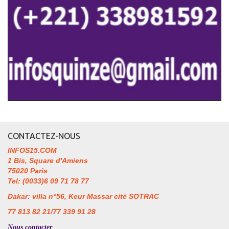
CONTACTEZ-NOUS
INFOS15.COM
1 Bis, Square d'Amiens
75020 Paris
Tel: (0033)6 09 71 78 77
Dakar: villa n°56, Keur Massar cité SOTRAC
77 813 82 21/77 339 91 28
Nous contacter