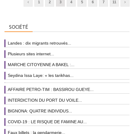
1
2
3
4
5
6
7
11
SOCIÉTÉ
Landes : dix migrants retrouvés...
Plusieurs sites internet...
MARCHE CITOYENNE A BAKEL :...
Seydina Issa Laye: « les tarikhas...
AFFAIRE PETRO-TIM : BASSIROU GUEYE...
INTERDICTION DU PORT DU VOILE...
BIGNONA: QUATRE INDIVIDUS...
COVID-19 : LE RISQUE DE FAMINE AU...
Faux billets : la gendarmerie...