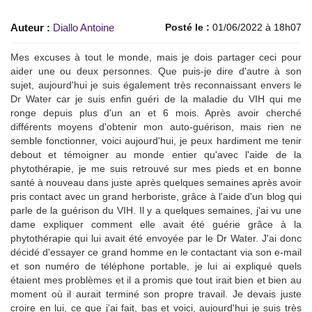
Auteur :
Diallo Antoine
Posté le :
01/06/2022 à 18h07
Mes excuses à tout le monde, mais je dois partager ceci pour
aider une ou deux personnes. Que puis-je dire d'autre à son
sujet, aujourd'hui je suis également très reconnaissant envers le
Dr Water car je suis enfin guéri de la maladie du VIH qui me
ronge depuis plus d'un an et 6 mois. Après avoir cherché
différents moyens d'obtenir mon auto-guérison, mais rien ne
semble fonctionner, voici aujourd'hui, je peux hardiment me tenir
debout et témoigner au monde entier qu'avec l'aide de la
phytothérapie, je me suis retrouvé sur mes pieds et en bonne
santé à nouveau dans juste après quelques semaines après avoir
pris contact avec un grand herboriste, grâce à l'aide d'un blog qui
parle de la guérison du VIH. Il y a quelques semaines, j'ai vu une
dame expliquer comment elle avait été guérie grâce à la
phytothérapie qui lui avait été envoyée par le Dr Water. J'ai donc
décidé d'essayer ce grand homme en le contactant via son e-mail
et son numéro de téléphone portable, je lui ai expliqué quels
étaient mes problèmes et il a promis que tout irait bien et bien au
moment où il aurait terminé son propre travail. Je devais juste
croire en lui, ce que j'ai fait, bas et voici, aujourd'hui je suis très