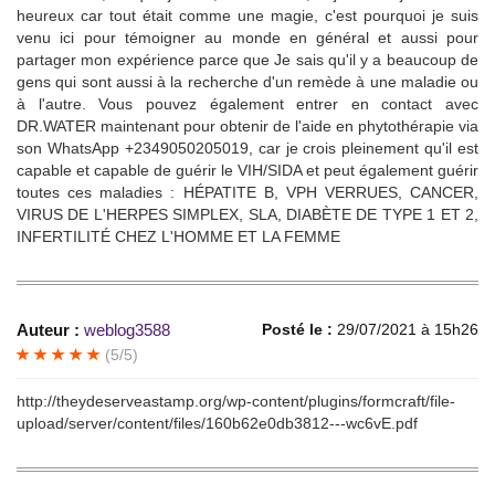
heureux car tout était comme une magie, c'est pourquoi je suis
venu ici pour témoigner au monde en général et aussi pour
partager mon expérience parce que Je sais qu'il y a beaucoup de
gens qui sont aussi à la recherche d'un remède à une maladie ou
à l'autre. Vous pouvez également entrer en contact avec
DR.WATER maintenant pour obtenir de l'aide en phytothérapie via
son WhatsApp +2349050205019, car je crois pleinement qu'il est
capable et capable de guérir le VIH/SIDA et peut également guérir
toutes ces maladies : HÉPATITE B, VPH VERRUES, CANCER,
VIRUS DE L'HERPES SIMPLEX, SLA, DIABÈTE DE TYPE 1 ET 2,
INFERTILITÉ CHEZ L'HOMME ET LA FEMME
Auteur :
weblog3588
Posté le :
29/07/2021 à 15h26
(5/5)
http://theydeserveastamp.org/wp-content/plugins/formcraft/file-
upload/server/content/files/160b62e0db3812---wc6vE.pdf