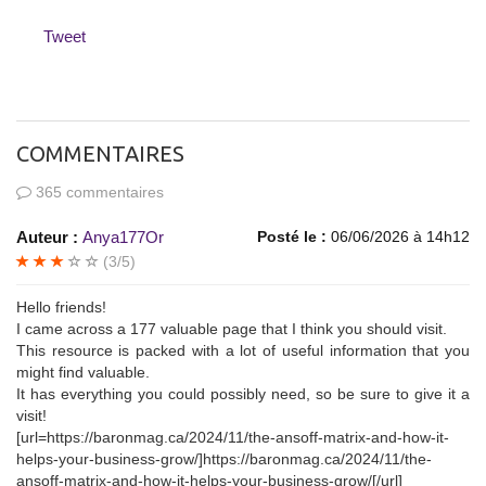
Tweet
COMMENTAIRES
365 commentaires
Auteur :
Anya177Or
Posté le :
06/06/2026 à 14h12
(3/5)
Hello friends!
I came across a 177 valuable page that I think you should visit.
This resource is packed with a lot of useful information that you
might find valuable.
It has everything you could possibly need, so be sure to give it a
visit!
[url=https://baronmag.ca/2024/11/the-ansoff-matrix-and-how-it-
helps-your-business-grow/]https://baronmag.ca/2024/11/the-
ansoff-matrix-and-how-it-helps-your-business-grow/[/url]