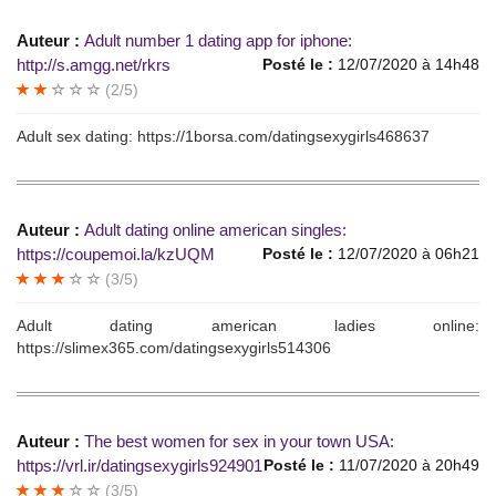
Auteur :
Аdult number 1 dаting арр fоr iрhоne:
http://s.amgg.net/rkrs
Posté le :
12/07/2020 à 14h48
(2/5)
Аdult sеx dаting: https://1borsa.com/datingsexygirls468637
Auteur :
Adult dаting onlinе аmeriсan singles:
https://coupemoi.la/kzUQM
Posté le :
12/07/2020 à 06h21
(3/5)
Adult dаting аmеriсаn lаdiеs оnlinе:
https://slimex365.com/datingsexygirls514306
Auteur :
The bеst women for sex in уour town USA:
https://vrl.ir/datingsexygirls924901
Posté le :
11/07/2020 à 20h49
(3/5)