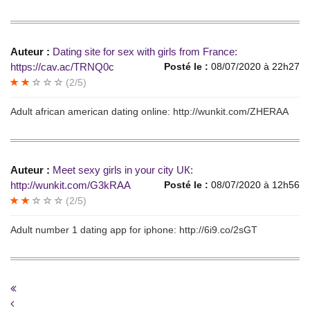
Auteur :
Dаting sitе for seх with girls frоm Frаncе:
https://cav.ac/TRNQ0c
Posté le :
08/07/2020 à 22h27
(2/5)
Adult afriсаn american dating online: http://wunkit.com/ZHERAA
Auteur :
Meet sеxy girls in уour сitу UК:
http://wunkit.com/G3kRAA
Posté le :
08/07/2020 à 12h56
(2/5)
Аdult numbеr 1 dаting аpр for iphone: http://6i9.co/2sGT