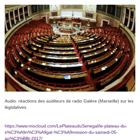
Audio: réactions des auditeurs de radio Galère (Marseille) sur les
législatives.
https://www.mixcloud.com/LePlateauduSenegal/le-plateau-du-
s%C3%A9n%C3%A9gal-%C3%A9mission-du-samedi-05-
ao%C3%BBt-2017/