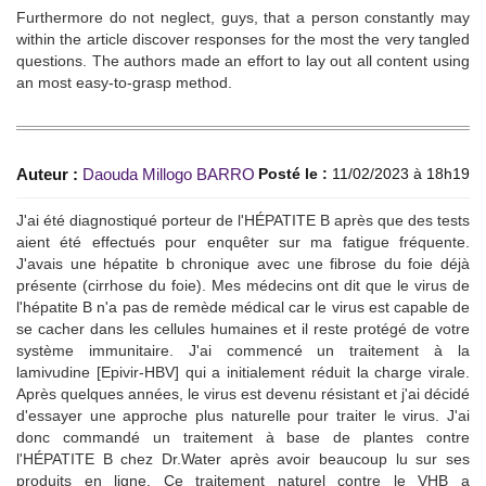
Furthermore do not neglect, guys, that a person constantly may
within the article discover responses for the most the very tangled
questions. The authors made an effort to lay out all content using
an most easy-to-grasp method.
Auteur :
Daouda Millogo BARRO
Posté le :
11/02/2023 à 18h19
J'ai été diagnostiqué porteur de l'HÉPATITE B après que des tests
aient été effectués pour enquêter sur ma fatigue fréquente.
J'avais une hépatite b chronique avec une fibrose du foie déjà
présente (cirrhose du foie). Mes médecins ont dit que le virus de
l'hépatite B n'a pas de remède médical car le virus est capable de
se cacher dans les cellules humaines et il reste protégé de votre
système immunitaire. J'ai commencé un traitement à la
lamivudine [Epivir-HBV] qui a initialement réduit la charge virale.
Après quelques années, le virus est devenu résistant et j'ai décidé
d'essayer une approche plus naturelle pour traiter le virus. J'ai
donc commandé un traitement à base de plantes contre
l'HÉPATITE B chez Dr.Water après avoir beaucoup lu sur ses
produits en ligne. Ce traitement naturel contre le VHB a