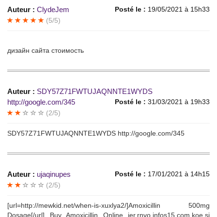
Auteur :
ClydeJem
Posté le :
19/05/2021 à 15h33
(5/5)
дизайн сайта стоимость
Auteur :
SDY57Z71FWTUJAQNNTE1WYDS
http://google.com/345
Posté le :
31/03/2021 à 19h33
(2/5)
SDY57Z71FWTUJAQNNTE1WYDS http://google.com/345
Auteur :
ujaqinupes
Posté le :
17/01/2021 à 14h15
(2/5)
[url=http://mewkid.net/when-is-xuxlya2/]Amoxicillin 500mg
Dosage[/url] Buy Amoxicillin Online jer.rnvo.infos15.com.koe.si