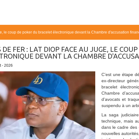
, le coup de poker du bracelet électronique devant la Chambre d'accusation finan
 DE FER : LAT DIOP FACE AU JUGE, LE COU
TRONIQUE DEVANT LA CHAMBRE D'ACCUSA
et - 2026
C’est une étape dé
ex-directeur génér
bracelet électro
Chambre d’accusat
d'avocats et traqu
suspendu à un arbit
La saga judiciai
technique, mais a
dans le cadre des
nouvelles autorités