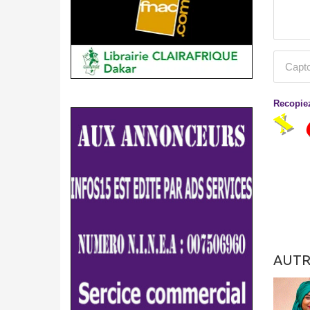
Recopiez
AUTR