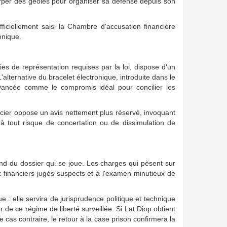
tirper des geôles pour organiser sa défense depuis son
fficiellement saisi la Chambre d'accusation financière
onique.
ies de représentation requises par la loi, dispose d'un
L'alternative du bracelet électronique, introduite dans le
vancée comme le compromis idéal pour concilier les
ncier oppose un avis nettement plus réservé, invoquant
r à tout risque de concertation ou de dissimulation de
fond du dossier qui se joue. Les charges qui pèsent sur
x financiers jugés suspects et à l'examen minutieux de
 : elle servira de jurisprudence politique et technique
r de ce régime de liberté surveillée. Si Lat Diop obtient
as contraire, le retour à la case prison confirmera la