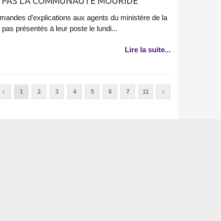
AIT PAS LA COMMUNAUTÉ MOURIDE
emandes d’explications aux agents du ministère de la
pas présentés à leur poste le lundi...
Lire la suite...
1
2
3
4
5
6
7
11