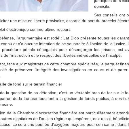
juridiques de s'ex
domicile.
Ses conseils ont o
liciter une mise en liberté provisoire, assortie du port du bracelet électr
let électronique comme ultime recours
défense, l'argumentaire est rodé : Lat Diop présente toutes les garant
 connu et n'a aucune intention de se soustraire à l'action de la justice. 
 procédure pénale sénégalais pour désengorger les prisons, est a
s de l'instruction et le respect des libertés individuelles de l'inculpé.
t, face aux magistrats de cette chambre spécialisée, le parquet fina
sité de préserver l'intégrité des investigations en cours et de pare
.
ille de fond sur le terrain financier
de la question de sa détention, c'est un véritable bras de fer sur le 
 patron de la Lonase touchent à la gestion de fonds publics, à des flu
imoine.
ion de la Chambre d'accusation financière est particulièrement attendue
 autres dignitaires de l'ancien régime qui espèrent, eux aussi, bénéficie
cause, ce sera une bouffée d'oxygène majeure pour son camp ; dans le c