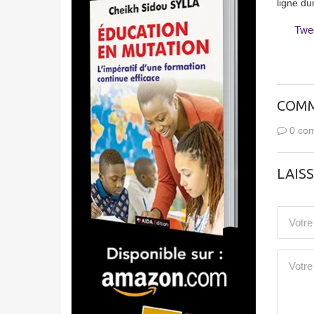
ligne du
Twe
COMM
0 com
LAIS