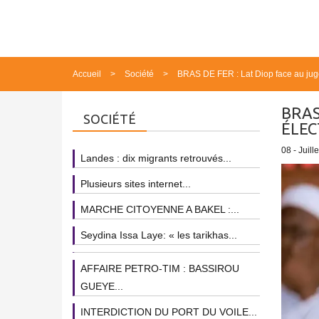
Accueil
Société
BRAS DE FER : Lat Diop face au juge
BRAS
SOCIÉTÉ
ÉLEC
08 - Juill
Landes : dix migrants retrouvés...
Plusieurs sites internet...
MARCHE CITOYENNE A BAKEL :...
Seydina Issa Laye: « les tarikhas...
AFFAIRE PETRO-TIM : BASSIROU
GUEYE...
INTERDICTION DU PORT DU VOILE...