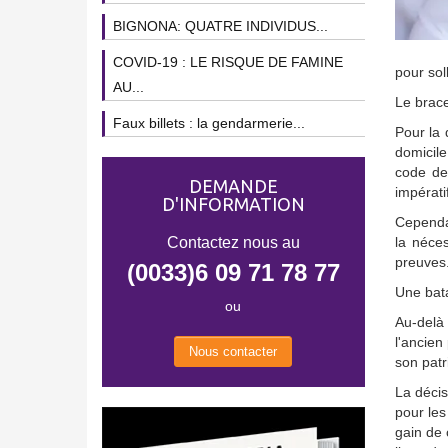
BIGNONA: QUATRE INDIVIDUS...
COVID-19 : LE RISQUE DE FAMINE
pour sol
AU...
Le brace
Faux billets : la gendarmerie...
Pour la 
domicile
code de
DEMANDE
impératif
D'INFORMATION
Cependan
Contactez nous au
la néces
preuves
(0033)6 09 71 78 77
Une bata
ou
Au-delà 
l'ancien
Nous contacter
son patr
La décis
pour les
gain de 