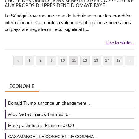
CHUTE DES OBLIGATIONS SÉNÉGALAISES CONSÉCUTIVE
AUX PROPOS DU PRÉSIDENT DIOMAYE FAYE
Le Sénégal traverse une zone de turbulences sur les marchés
internationaux. Ce mardi, la valeur des obligations souveraines
du pays a enregistré un recul significatif,...
Lire la suite...
4
8
9
10
11
12
13
14
18
ÉCONOMIE
Donald Trump annonce un changement...
Aliou Sall et Franck Timis sont...
Macky achète à la France 50 000...
CASAMANCE : LE COSEC ET LE COSAMA...