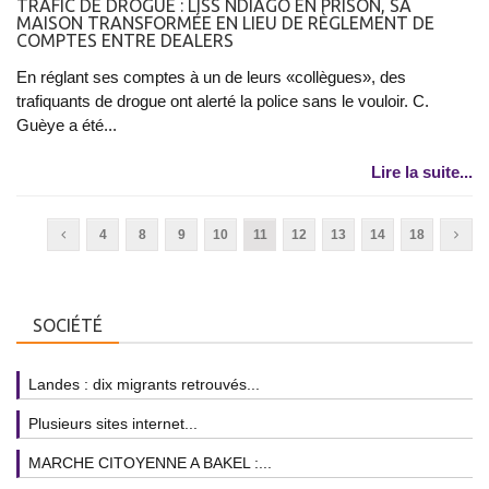
TRAFIC DE DROGUE : LISS NDIAGO EN PRISON, SA
MAISON TRANSFORMÉE EN LIEU DE RÈGLEMENT DE
COMPTES ENTRE DEALERS
En réglant ses comptes à un de leurs «collègues», des
trafiquants de drogue ont alerté la police sans le vouloir. C.
Guèye a été...
Lire la suite...
4
8
9
10
11
12
13
14
18
SOCIÉTÉ
Landes : dix migrants retrouvés...
Plusieurs sites internet...
MARCHE CITOYENNE A BAKEL :...