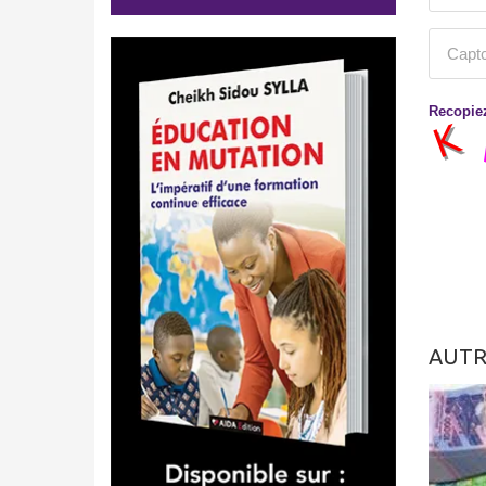
Recopiez
AUTR