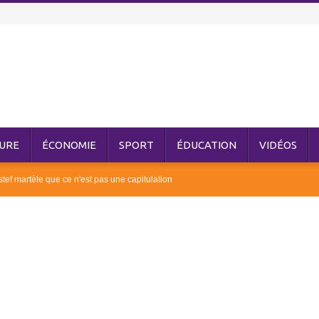
URE
ÉCONOMIE
SPORT
ÉDUCATION
VIDÉOS
ef martèle que ce n'est pas une capitulation