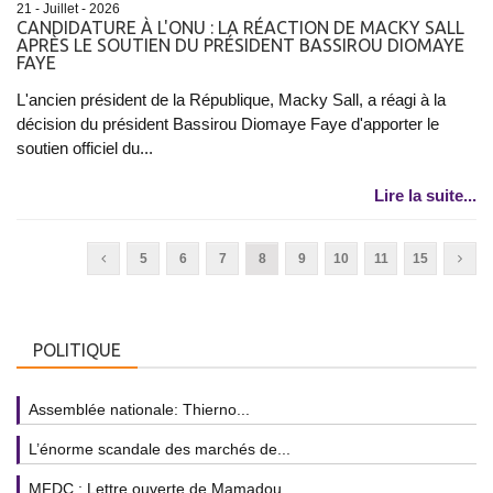
21 - Juillet - 2026
CANDIDATURE À L'ONU : LA RÉACTION DE MACKY SALL
APRÈS LE SOUTIEN DU PRÉSIDENT BASSIROU DIOMAYE
FAYE
L'ancien président de la République, Macky Sall, a réagi à la
décision du président Bassirou Diomaye Faye d'apporter le
soutien officiel du...
Lire la suite...
5
6
7
8
9
10
11
15
POLITIQUE
Assemblée nationale: Thierno...
L’énorme scandale des marchés de...
MFDC : Lettre ouverte de Mamadou...