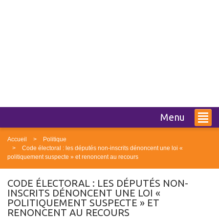
Menu
Accueil
Politique
Code électoral : les députés non-inscrits dénoncent une loi «
politiquement suspecte » et renoncent au recours
CODE ÉLECTORAL : LES DÉPUTÉS NON-
INSCRITS DÉNONCENT UNE LOI «
POLITIQUEMENT SUSPECTE » ET
RENONCENT AU RECOURS