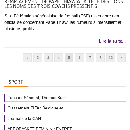
REMPLACEMENT DE PAPE THIAW À LA TÊTE DES LIONS :
LES NOMS DES TROIS COACHS PRESSENTIS
Si la Fédération sénégalaise de football (FSF) n’a encore rien
officialisé concernant Pape Thiaw, les rumeurs s’intensifient et
plusieurs profils...
Lire la suite...
2
3
4
5
6
7
8
12
SPORT
Face au Sénégal, Thomas Bach...
Classement FIFA : Belgique et...
Journal de la CAN
AFROBASKET FÉMININ : ENTRÉE...