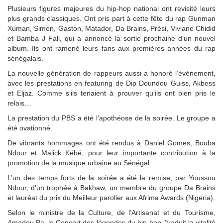
Plusieurs figures majeures du hip-hop national ont revisité leurs
plus grands classiques. Ont pris part à cette fête du rap Gunman
Xuman, Simon, Gaston, Matador, Da Brains, Prési, Viviane Chidid
et Bamba J Fall, qui a annoncé la sortie prochaine d’un nouvel
album. Ils ont ramené leurs fans aux premières années du rap
sénégalais.
La nouvelle génération de rappeurs aussi a honoré l’événement,
avec les prestations en featuring de Dip Doundou Guiss, Akbess
et Eljaz. Comme s’ils tenaient à prouver qu’ils ont bien pris le
relais…
La prestation du PBS a été l’apothéose de la soirée. Le groupe a
été ovationné.
De vibrants hommages ont été rendus à Daniel Gomes, Bouba
Ndour et Malick Kébé, pour leur importante contribution à la
promotion de la musique urbaine au Sénégal.
L’un des temps forts de la soirée a été la remise, par Youssou
Ndour, d’un trophée à Bakhaw, un membre du groupe Da Brains
et lauréat du prix du Meilleur parolier aux Afrima Awards (Nigeria).
Selon le ministre de la Culture, de l’Artisanat et du Tourisme,
Amadou Ba, le Concert des légendes du hip-hop ‘’traduit la vitalité