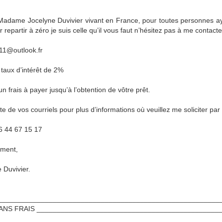
Madame Jocelyne Duvivier vivant en France, pour toutes personnes aya
r repartir à zéro je suis celle qu’il vous faut n’hésitez pas à me contacte
11@outlook.fr
taux d’intérêt de 2%
n frais à payer jusqu’à l’obtention de vôtre prêt.
te de vos courriels pour plus d’informations où veuillez me soliciter 
6 44 67 15 17
ement,
 Duvivier.
________________________________________________________
ANS FRAIS ______________________________________________