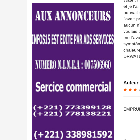
Water. I
et je l'a
pouvait 
l'avait 
aucun n'
voulais 
me l'ava
symptôm
chaleu
DRWATE
Auteur 
EMPRUN