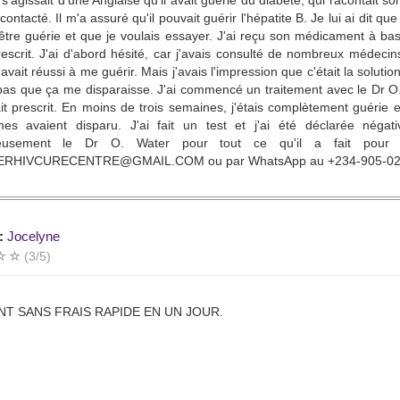
l s'agissait d'une Anglaise qu'il avait guérie du diabète, qui racontait s
i contacté. Il m'a assuré qu'il pouvait guérir l'hépatite B. Je lui ai dit q
être guérie et que je voulais essayer. J'ai reçu son médicament à bas
prescrit. J'ai d'abord hésité, car j'avais consulté de nombreux méd
avait réussi à me guérir. Mais j'avais l'impression que c'était la solutio
pas que ça me disparaisse. J'ai commencé un traitement avec le Dr O. 
it prescrit. En moins de trois semaines, j'étais complètement guérie 
es avaient disparu. J'ai fait un test et j'ai été déclarée négat
reusement le Dr O. Water pour tout ce qu'il a fait pour 
RHIVCURECENTRE@GMAIL.COM ou par WhatsApp au +234-905-020-
:
Jocelyne
(3/5)
T SANS FRAIS RAPIDE EN UN JOUR.