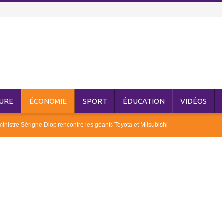
URE
ÉCONOMIE
SPORT
ÉDUCATION
VIDÉOS
nistre Sérigne Diop rencontre les géants Toyota et Mitsubishi