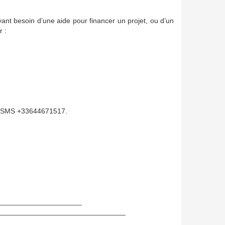
nt besoin d’une aide pour financer un projet, ou d’un
r :
par SMS +33644671517.
_____________________
________________________________