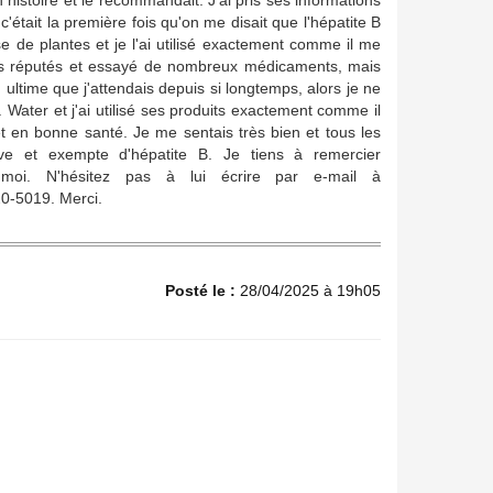
on histoire et le recommandait. J'ai pris ses informations
ue c'était la première fois qu'on me disait que l'hépatite B
e de plantes et je l'ai utilisé exactement comme il me
ecins réputés et essayé de nombreux médicaments, mais
n ultime que j'attendais depuis si longtemps, alors je ne
Water et j'ai utilisé ses produits exactement comme il
et en bonne santé. Je me sentais très bien et tous les
ive et exempte d'hépatite B. Je tiens à remercier
moi. N'hésitez pas à lui écrire par e-mail à
5019. Merci.
Posté le :
28/04/2025 à 19h05