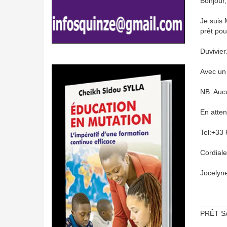
Bonjour,
Je suis 
prêt pou
Duvivier
Avec un 
NB: Aucu
En atten
Tel:+33 
Cordial
Jocelyne
______
PRÊT S