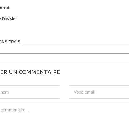
ement,
 Duvivier.
________________________________________________________
ANS FRAIS ______________________________________________
SER UN COMMENTAIRE