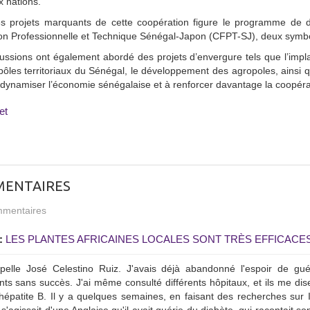
 nations.
es projets marquants de cette coopération figure le programme de 
n Professionnelle et Technique Sénégal-Japon (CFPT-SJ), deux symbole
cussions ont également abordé des projets d’envergure tels que l’im
 pôles territoriaux du Sénégal, le développement des agropoles, ainsi qu
 dynamiser l’économie sénégalaise et à renforcer davantage la coopérat
et
ENTAIRES
mentaires
:
LES PLANTES AFRICAINES LOCALES SONT TRÈS EFFICACES
pelle José Celestino Ruiz. J'avais déjà abandonné l'espoir de gué
nts sans succès. J'ai même consulté différents hôpitaux, et ils me di
'hépatite B. Il y a quelques semaines, en faisant des recherches sur I