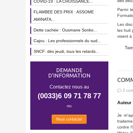
des deux
COVID-19 : LA CROISSANCE...
Parmi l
FLAMBEE DES PRIX : ASSOME
Formatio
AMINATA...
Les dis
Dette cachée : Ousmane Sonko...
les huit
visent à
Cajou : Les professionnels du sud...
Twe
SNCF: dès jeudi, tous les retards...
DEMANDE
D'INFORMATION
COMM
Contactez nous au
2 com
(0033)6 09 71 78 77
Auteur 
ou
Je m'ap
Nous contacter
traiteme
contre l