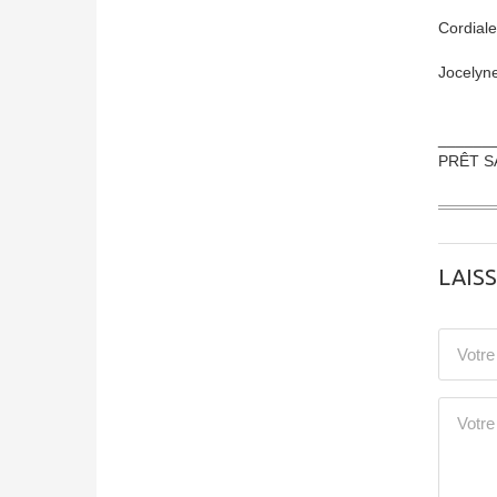
Cordial
Jocelyne
______
PRÊT S
LAIS