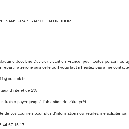
T SANS FRAIS RAPIDE EN UN JOUR.
Madame Jocelyne Duvivier vivant en France, pour toutes personnes aya
r repartir à zéro je suis celle qu’il vous faut n’hésitez pas à me contacte
11@outlook.fr
taux d’intérêt de 2%
n frais à payer jusqu’à l’obtention de vôtre prêt.
te de vos courriels pour plus d’informations où veuillez me soliciter 
6 44 67 15 17