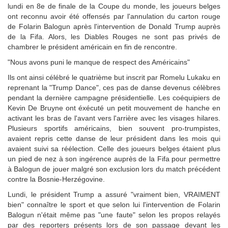
lundi en 8e de finale de la Coupe du monde, les joueurs belges
ont reconnu avoir été offensés par l'annulation du carton rouge
de Folarin Balogun après l'intervention de Donald Trump auprès
de la Fifa. Alors, les Diables Rouges ne sont pas privés de
chambrer le président américain en fin de rencontre.
"Nous avons puni le manque de respect des Américains"
Ils ont ainsi célébré le quatrième but inscrit par Romelu Lukaku en
reprenant la "Trump Dance", ces pas de danse devenus célèbres
pendant la dernière campagne présidentielle. Les coéquipiers de
Kevin De Bruyne ont éxécuté un petit mouvement de hanche en
activant les bras de l'avant vers l'arrière avec les visages hilares.
Plusieurs sportifs américains, bien souvent pro-trumpistes,
avaient repris cette danse de leur président dans les mois qui
avaient suivi sa réélection. Celle des joueurs belges étaient plus
un pied de nez à son ingérence auprès de la Fifa pour permettre
à Balogun de jouer malgré son exclusion lors du match précédent
contre la Bosnie-Herzégovine.
Lundi, le président Trump a assuré "vraiment bien, VRAIMENT
bien" connaître le sport et que selon lui l'intervention de Folarin
Balogun n'était même pas "une faute" selon les propos relayés
par des reporters présents lors de son passage devant les