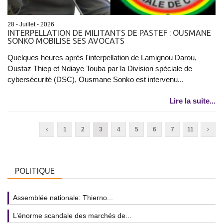
28 - Juillet - 2026
INTERPELLATION DE MILITANTS DE PASTEF : OUSMANE
SONKO MOBILISE SES AVOCATS
Quelques heures après l'interpellation de Lamignou Darou,
Oustaz Thiep et Ndiaye Touba par la Division spéciale de
cybersécurité (DSC), Ousmane Sonko est intervenu...
Lire la suite...
1
2
3
4
5
6
7
11
POLITIQUE
Assemblée nationale: Thierno...
L’énorme scandale des marchés de...