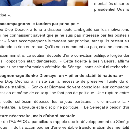
mentalités et surt
présidentiel Ousm
cipe ».
accompagnons le tandem par principe »
 Diop Decroix a tenu à dissiper toute ambiguïté sur les motivatio
 me connaissent savent que je ne suis pas intéressé par les postes ni 
r : « Nous accompagnons le tandem par principe, tant qu’ils restent sur l
ttendons rien en retour. Qu’ils nous nomment ou pas, cela ne changer
ncien ministre, ce soutien découle d’une conviction politique forgée d
s l’opposition était dangereux. » Cette fidélité à ses valeurs, affirme
our une transformation véritable du Sénégal, sans calcul ni recherch
agnonnage Sonko-Diomaye, un « pilier de stabilité nationale»
 Diop Decroix a insisté sur la nécessité de préserver l’unité du d
lle de stabilité. « Sonko et Diomaye doivent consolider leur compagnon
osition et même de ceux qui ne font pas de politique. Une rupture entre e
i, cette cohésion dépasse les enjeux partisans : elle incarne la
ntarité, la loyauté et la discipline politique. « Le Sénégal a besoin d’
ture nécessaire, mais d’abord mentale
r de l’AJ/PADS a par ailleurs rappelé que le développement du Sénégal 
ue : il doit s’accompagner d’une véritable transformation des mentalit