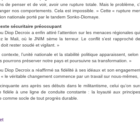
ns de penser et de voir, avoir une rupture totale. Mais le problème,
nger nos comportements. Cela est impossible. » Cette « rupture ment
ion nationale porté par le tandem Sonko-Diomaye.
exte sécuritaire préoccupant
Diop Decroix a enfin attiré l’attention sur les menaces régionales qui
 le Mali, où le JNIM sème la terreur. Le conflit s’est rapproché de 
doit rester soudé et vigilant. »
contexte, l’unité nationale et la stabilité politique apparaissent, sel
 pourrons préserver notre pays et poursuivre sa transformation. »
Diop Decroix a réaffirmé sa fidélité à ses idéaux et son engagement
, « le véritable changement commence par un travail sur nous-mêmes, s
 cinquante ans après ses débuts dans le militantisme, celui qu’on s
fidèle à une ligne de conduite constante : la loyauté aux principes, 
e comme socle de tout progrès durable.
et