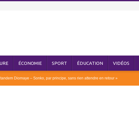
URE
ÉCONOMIE
SPORT
ÉDUCATION
VIDÉOS
tandem Diomaye – Sonko, par principe, sans rien attendre en retour »