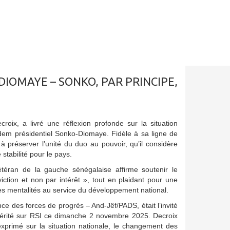
IOMAYE – SONKO, PAR PRINCIPE,
oix, a livré une réflexion profonde sur la situation
ndem présidentiel Sonko-Diomaye. Fidèle à sa ligne de
e à préserver l’unité du duo au pouvoir, qu’il considère
tabilité pour le pays.
étéran de la gauche sénégalaise affirme soutenir le
ction et non par intérêt », tout en plaidant pour une
des mentalités au service du développement national.
ance des forces de progrès – And-Jëf/PADS, était l’invité
Vérité sur RSI ce dimanche 2 novembre 2025. Decroix
xprimé sur la situation nationale, le changement des