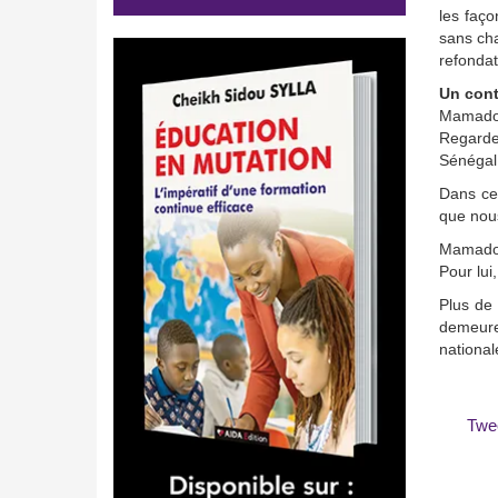
les faço
sans cha
refondat
Un cont
Mamadou 
Regardez
Sénégal 
Dans ce 
que nous
Mamadou 
Pour lui
Plus de
demeure 
national
Twe