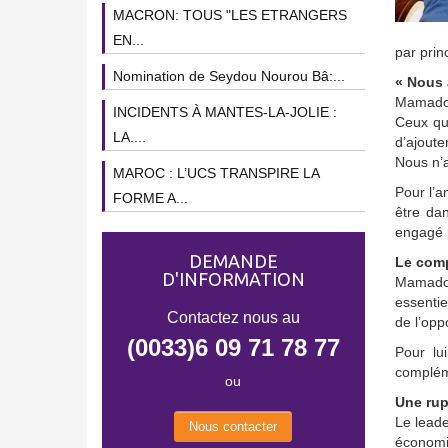
MACRON: TOUS "LES ETRANGERS
EN...
par prin
Nomination de Seydou Nourou Bâ:...
« Nous 
Mamadou
INCIDENTS À MANTES-LA-JOLIE :
Ceux qui
LA....
d’ajoute
Nous n’a
MAROC : L’UCS TRANSPIRE LA
Pour l’a
FORME A...
être dan
engagé p
DEMANDE
Le comp
D'INFORMATION
Mamadou
essentie
Contactez nous au
de l’opp
(0033)6 09 71 78 77
Pour lu
compléme
ou
Une rup
Le leade
Nous contacter
économiq