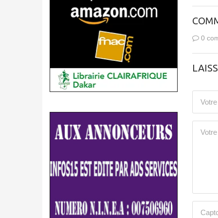
COMM
0 com
LAIS