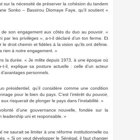
out sur la nécessité de préserver la cohésion du tandem
ane Sonko – Bassirou Diomaye Faye, qu’il soutient «
ns de son engagement aux côtés du duo au pouvoir. «
par les privilèges », a-t-il déclaré d’un ton ferme. Et
e droit chemin et fidèles à la vision qu’ils ont définie.
a rien à notre engagement. »
ans la durée. « Je milite depuis 1973, à une époque où
-t-il, explique sa posture actuelle : celle d’un acteur
e d’avantages personnels.
uo présidentiel, qu’il considère comme une condition
nage pour le bien du pays. C’est l’intérêt du pouvoir,
ux risquerait de plonger le pays dans l’instabilité. »
 volonté d’une gouvernance nouvelle, fondée sur la
un leadership uni et responsable. »
ne saurait se limiter à une réforme institutionnelle ou
és. « Si on veut développer le Sénégal, il faut changer