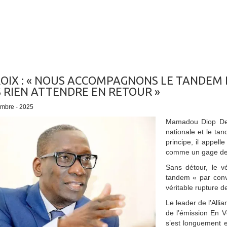
OIX : « NOUS ACCOMPAGNONS LE TANDEM D
 RIEN ATTENDRE EN RETOUR »
embre - 2025
Mamadou Diop Decr
nationale et le ta
principe, il appell
comme un gage de s
Sans détour, le v
tandem « par convi
véritable rupture 
Le leader de l’Alli
de l’émission En 
s’est longuement e