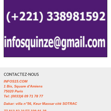
CONTACTEZ-NOUS
INFOS15.COM
1 Bis, Square d'Amiens
75020 Paris
Tel: (0033)6 09 71 78 77
Dakar: villa n°56, Keur Massar cité SOTRAC