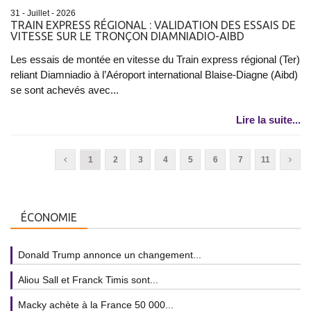
31 - Juillet - 2026
TRAIN EXPRESS RÉGIONAL : VALIDATION DES ESSAIS DE
VITESSE SUR LE TRONÇON DIAMNIADIO-AIBD
Les essais de montée en vitesse du Train express régional (Ter)
reliant Diamniadio à l’Aéroport international Blaise-Diagne (Aibd)
se sont achevés avec...
Lire la suite...
1
2
3
4
5
6
7
11
ÉCONOMIE
Donald Trump annonce un changement...
Aliou Sall et Franck Timis sont...
Macky achète à la France 50 000...