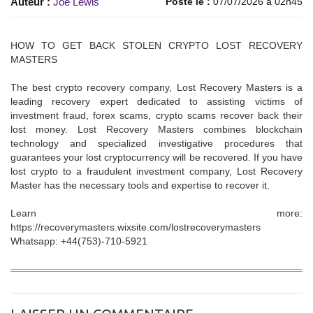
Auteur :
Joe Lewis
Posté le :
07/07/2026 à 02h45
HOW TO GET BACK STOLEN CRYPTO LOST RECOVERY
MASTERS
The best crypto recovery company, Lost Recovery Masters is a
leading recovery expert dedicated to assisting victims of
investment fraud, forex scams, crypto scams recover back their
lost money. Lost Recovery Masters combines blockchain
technology and specialized investigative procedures that
guarantees your lost cryptocurrency will be recovered. If you have
lost crypto to a fraudulent investment company, Lost Recovery
Master has the necessary tools and expertise to recover it.
Learn more:
https://recoverymasters.wixsite.com/lostrecoverymasters
Whatsapp: +44(753)-710-5921