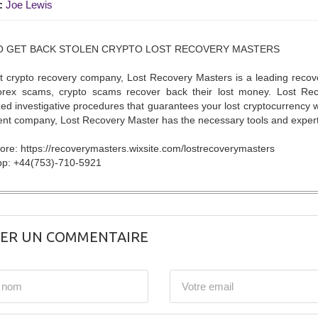
:
Joe Lewis
 GET BACK STOLEN CRYPTO LOST RECOVERY MASTERS
 crypto recovery company, Lost Recovery Masters is a leading recover
forex scams, crypto scams recover back their lost money. Lost Re
zed investigative procedures that guarantees your lost cryptocurrency wi
nt company, Lost Recovery Master has the necessary tools and expertis
re: https://recoverymasters.wixsite.com/lostrecoverymasters
p: +44(753)-710-5921
SER UN COMMENTAIRE