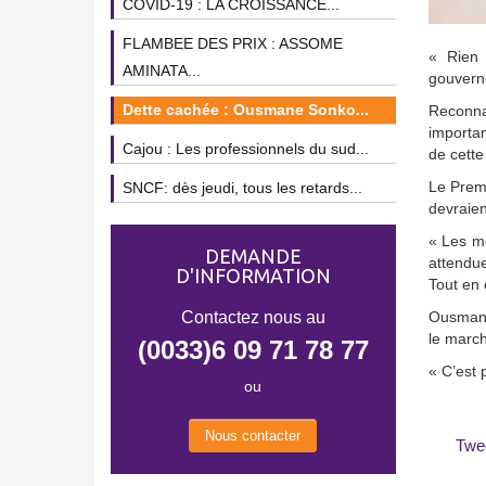
COVID-19 : LA CROISSANCE...
FLAMBEE DES PRIX : ASSOME
« Rien 
AMINATA...
gouvern
Dette cachée : Ousmane Sonko...
Reconna
importan
Cajou : Les professionnels du sud...
de cette
Le Premi
SNCF: dès jeudi, tous les retards...
devraien
« Les m
DEMANDE
attendue
D'INFORMATION
Tout en 
Contactez nous au
Ousmane
le march
(0033)6 09 71 78 77
« C’est 
ou
Nous contacter
Twe