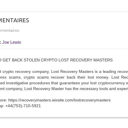
ENTAIRES
mentaires
:
Joe Lewis
 GET BACK STOLEN CRYPTO LOST RECOVERY MASTERS
 crypto recovery company, Lost Recovery Masters is a leading recover
forex scams, crypto scams recover back their lost money. Lost Re
zed investigative procedures that guarantees your lost cryptocurrency wi
nt company, Lost Recovery Master has the necessary tools and expertis
re: https://recoverymasters.wixsite.com/lostrecoverymasters
p: +44(753)-710-5921