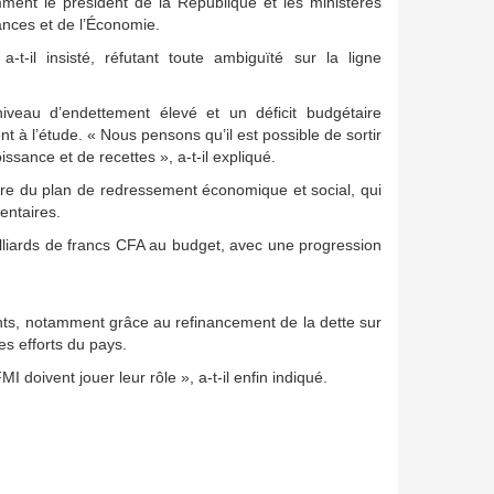
ment le président de la République et les ministères
nces et de l’Économie.
t-il insisté, réfutant toute ambiguïté sur la ligne
veau d’endettement élevé et un déficit budgétaire
 à l’étude. « Nous pensons qu’il est possible de sortir
issance et de recettes », a-t-il expliqué.
dre du plan de redressement économique et social, qui
entaires.
liards de francs CFA au budget, avec une progression
s, notamment grâce au refinancement de la dette sur
es efforts du pays.
doivent jouer leur rôle », a-t-il enfin indiqué.