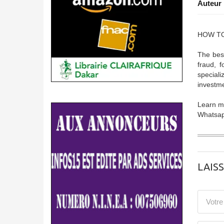
Auteur 
HOW TO
The best
fraud, 
speciali
investme
Learn mo
Whatsap
LAIS