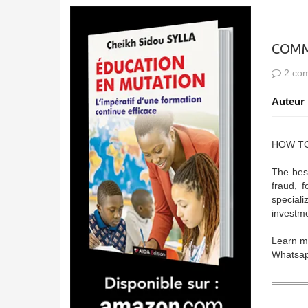
COMM
2 com
Auteur 
HOW TO
The best
fraud, 
speciali
investme
Learn mo
Whatsap