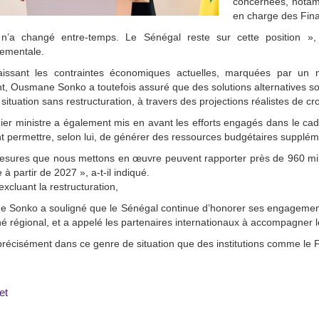
concernées, notam
en charge des Fina
n’a changé entre-temps. Le Sénégal reste sur cette position », a-
ementale.
issant les contraintes économiques actuelles, marquées par un ni
t, Ousmane Sonko a toutefois assuré que des solutions alternatives sont
 situation sans restructuration, à travers des projections réalistes de cro
er ministre a également mis en avant les efforts engagés dans le ca
t permettre, selon lui, de générer des ressources budgétaires supplém
esures que nous mettons en œuvre peuvent rapporter près de 960 mil
 à partir de 2027 », a-t-il indiqué.
excluant la restructuration,
 Sonko a souligné que le Sénégal continue d’honorer ses engagement
é régional, et a appelé les partenaires internationaux à accompagner l
précisément dans ce genre de situation que des institutions comme le FMI 
et