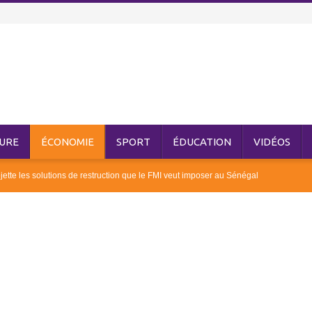
URE
ÉCONOMIE
SPORT
ÉDUCATION
VIDÉOS
tte les solutions de restruction que le FMI veut imposer au Sénégal