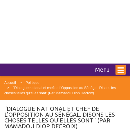
Menu
Accueil
Politique
"Dialogue national et chef de l’Opposition au Sénégal. Disons les
choses telles qu’elles sont" (Par Mamadou Diop Decroix)
"DIALOGUE NATIONAL ET CHEF DE
L’OPPOSITION AU SÉNÉGAL. DISONS LES
CHOSES TELLES QU’ELLES SONT" (PAR
MAMADOU DIOP DECROIX)