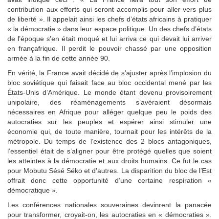
contribution aux efforts qui seront accomplis pour aller vers plus
de liberté ». Il appelait ainsi les chefs d’états africains à pratiquer
« la démocratie » dans leur espace politique. Un des chefs d’états
de l’époque s’en était moqué et lui arriva ce qui devait lui arriver
en françafrique. Il perdit le pouvoir chassé par une opposition
armée à la fin de cette année 90.
En vérité, la France avait décidé de s’ajuster après l’implosion du
bloc soviétique qui faisait face au bloc occidental mené par les
États-Unis d’Amérique. Le monde étant devenu provisoirement
unipolaire, des réaménagements s’avéraient désormais
nécessaires en Afrique pour alléger quelque peu le poids des
autocraties sur les peuples et espérer ainsi stimuler une
économie qui, de toute manière, tournait pour les intérêts de la
métropole. Du temps de l’existence des 2 blocs antagoniques,
l’essentiel était de s’aligner pour être protégé quelles que soient
les atteintes à la démocratie et aux droits humains. Ce fut le cas
pour Mobutu Sésé Séko et d'autres. La disparition du bloc de l’Est
offrait donc cette opportunité d’une certaine respiration «
démocratique ».
Les conférences nationales souveraines devinrent la panacée
pour transformer, croyait-on, les autocraties en « démocraties ».