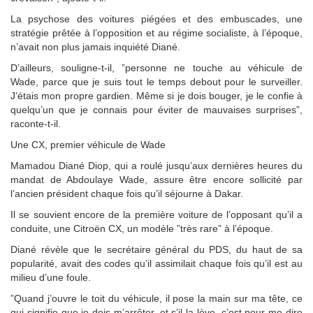
La psychose des voitures piégées et des embuscades, une
stratégie prêtée à l’opposition et au régime socialiste, à l’époque,
n’avait non plus jamais inquiété Diané.
D’ailleurs, souligne-t-il, ”personne ne touche au véhicule de
Wade, parce que je suis tout le temps debout pour le surveiller.
J’étais mon propre gardien. Même si je dois bouger, je le confie à
quelqu’un que je connais pour éviter de mauvaises surprises”,
raconte-t-il.
Une CX, premier véhicule de Wade
Mamadou Diané Diop, qui a roulé jusqu’aux dernières heures du
mandat de Abdoulaye Wade, assure être encore sollicité par
l’ancien président chaque fois qu’il séjourne à Dakar.
Il se souvient encore de la première voiture de l’opposant qu’il a
conduite, une Citroën CX, un modèle ”très rare” à l’époque.
Diané révèle que le secrétaire général du PDS, du haut de sa
popularité, avait des codes qu’il assimilait chaque fois qu’il est au
milieu d’une foule.
”Quand j’ouvre le toit du véhicule, il pose la main sur ma tête, ce
qui signifie que je dois m’arrêter, et s’il la lève, c’est pour me dire