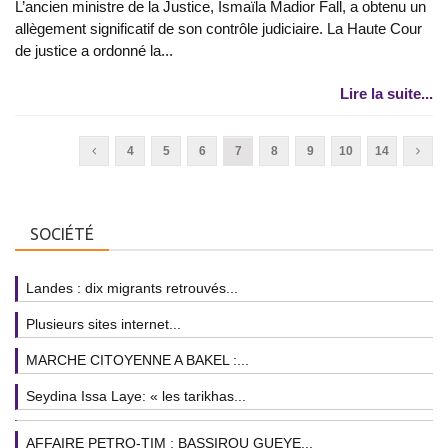
L’ancien ministre de la Justice, Ismaïla Madior Fall, a obtenu un
allègement significatif de son contrôle judiciaire. La Haute Cour
de justice a ordonné la...
Lire la suite...
4
5
6
7
8
9
10
14
SOCIÉTÉ
Landes : dix migrants retrouvés...
Plusieurs sites internet...
MARCHE CITOYENNE A BAKEL :...
Seydina Issa Laye: « les tarikhas...
AFFAIRE PETRO-TIM : BASSIROU GUEYE...