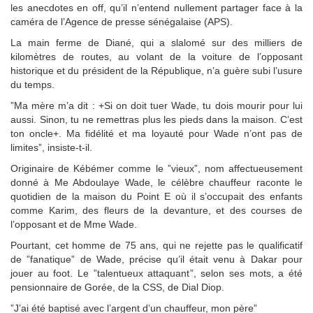
les anecdotes en off, qu’il n’entend nullement partager face à la
caméra de l’Agence de presse sénégalaise (APS).
La main ferme de Diané, qui a slalomé sur des milliers de
kilomètres de routes, au volant de la voiture de l’opposant
historique et du président de la République, n’a guère subi l’usure
du temps.
”Ma mère m’a dit : +Si on doit tuer Wade, tu dois mourir pour lui
aussi. Sinon, tu ne remettras plus les pieds dans la maison. C’est
ton oncle+. Ma fidélité et ma loyauté pour Wade n’ont pas de
limites”, insiste-t-il.
Originaire de Kébémer comme le ”vieux”, nom affectueusement
donné à Me Abdoulaye Wade, le célèbre chauffeur raconte le
quotidien de la maison du Point E où il s’occupait des enfants
comme Karim, des fleurs de la devanture, et des courses de
l’opposant et de Mme Wade.
Pourtant, cet homme de 75 ans, qui ne rejette pas le qualificatif
de ”fanatique” de Wade, précise qu’il était venu à Dakar pour
jouer au foot. Le ”talentueux attaquant”, selon ses mots, a été
pensionnaire de Gorée, de la CSS, de Dial Diop.
”J’ai été baptisé avec l’argent d’un chauffeur, mon père”