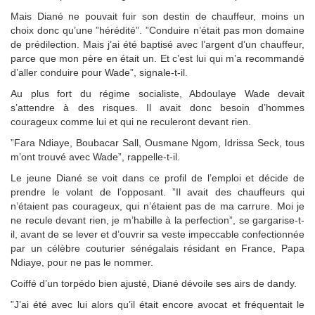
Mais Diané ne pouvait fuir son destin de chauffeur, moins un
choix donc qu’une ”hérédité”. ”Conduire n’était pas mon domaine
de prédilection. Mais j’ai été baptisé avec l’argent d’un chauffeur,
parce que mon père en était un. Et c’est lui qui m’a recommandé
d’aller conduire pour Wade”, signale-t-il.
Au plus fort du régime socialiste, Abdoulaye Wade devait
s’attendre à des risques. Il avait donc besoin d’hommes
courageux comme lui et qui ne reculeront devant rien.
”Fara Ndiaye, Boubacar Sall, Ousmane Ngom, Idrissa Seck, tous
m’ont trouvé avec Wade”, rappelle-t-il.
Le jeune Diané se voit dans ce profil de l’emploi et décide de
prendre le volant de l’opposant. ”Il avait des chauffeurs qui
n’étaient pas courageux, qui n’étaient pas de ma carrure. Moi je
ne recule devant rien, je m’habille à la perfection”, se gargarise-t-
il, avant de se lever et d’ouvrir sa veste impeccable confectionnée
par un célèbre couturier sénégalais résidant en France, Papa
Ndiaye, pour ne pas le nommer.
Coiffé d’un torpédo bien ajusté, Diané dévoile ses airs de dandy.
”J’ai été avec lui alors qu’il était encore avocat et fréquentait le