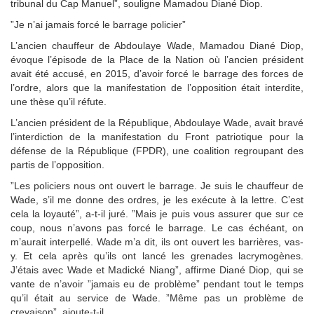
tribunal du Cap Manuel”, souligne Mamadou Diané Diop.
”Je n’ai jamais forcé le barrage policier”
L’ancien chauffeur de Abdoulaye Wade, Mamadou Diané Diop,
évoque l’épisode de la Place de la Nation où l’ancien président
avait été accusé, en 2015, d’avoir forcé le barrage des forces de
l’ordre, alors que la manifestation de l’opposition était interdite,
une thèse qu’il réfute.
L’ancien président de la République, Abdoulaye Wade, avait bravé
l’interdiction de la manifestation du Front patriotique pour la
défense de la République (FPDR), une coalition regroupant des
partis de l’opposition.
”Les policiers nous ont ouvert le barrage. Je suis le chauffeur de
Wade, s’il me donne des ordres, je les exécute à la lettre. C’est
cela la loyauté”, a-t-il juré. ”Mais je puis vous assurer que sur ce
coup, nous n’avons pas forcé le barrage. Le cas échéant, on
m’aurait interpellé. Wade m’a dit, ils ont ouvert les barrières, vas-
y. Et cela après qu’ils ont lancé les grenades lacrymogènes.
J’étais avec Wade et Madické Niang”, affirme Diané Diop, qui se
vante de n’avoir ”jamais eu de problème” pendant tout le temps
qu’il était au service de Wade. ”Même pas un problème de
crevaison”, ajoute-t-il.