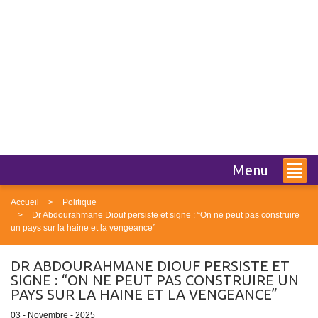
Menu
Accueil
Politique
Dr Abdourahmane Diouf persiste et signe : “On ne peut pas construire
un pays sur la haine et la vengeance”
DR ABDOURAHMANE DIOUF PERSISTE ET
SIGNE : “ON NE PEUT PAS CONSTRUIRE UN
PAYS SUR LA HAINE ET LA VENGEANCE”
03 - Novembre - 2025