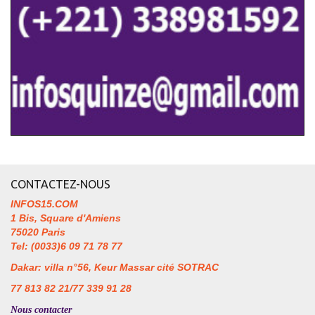
CONTACTEZ-NOUS
INFOS15.COM
1 Bis, Square d'Amiens
75020 Paris
Tel: (0033)6 09 71 78 77
Dakar: villa n°56, Keur Massar cité SOTRAC
77 813 82 21/77 339 91 28
Nous contacter