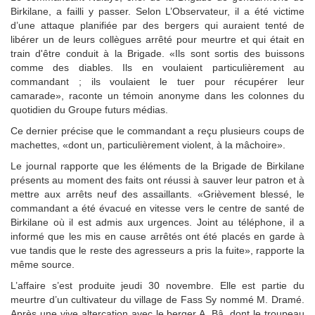
Birkilane, a failli y passer. Selon L’Observateur, il a été victime
d’une attaque planifiée par des bergers qui auraient tenté de
libérer un de leurs collègues arrêté pour meurtre et qui était en
train d'être conduit à la Brigade. «Ils sont sortis des buissons
comme des diables. Ils en voulaient particulièrement au
commandant ; ils voulaient le tuer pour récupérer leur
camarade», raconte un témoin anonyme dans les colonnes du
quotidien du Groupe futurs médias.
Ce dernier précise que le commandant a reçu plusieurs coups de
machettes, «dont un, particulièrement violent, à la mâchoire».
Le journal rapporte que les éléments de la Brigade de Birkilane
présents au moment des faits ont réussi à sauver leur patron et à
mettre aux arrêts neuf des assaillants. «Grièvement blessé, le
commandant a été évacué en vitesse vers le centre de santé de
Birkilane où il est admis aux urgences. Joint au téléphone, il a
informé que les mis en cause arrêtés ont été placés en garde à
vue tandis que le reste des agresseurs a pris la fuite», rapporte la
même source.
L’affaire s’est produite jeudi 30 novembre. Elle est partie du
meurtre d’un cultivateur du village de Fass Sy nommé M. Dramé.
Après une vive altercation avec le berger A. Bâ, dont le troupeau