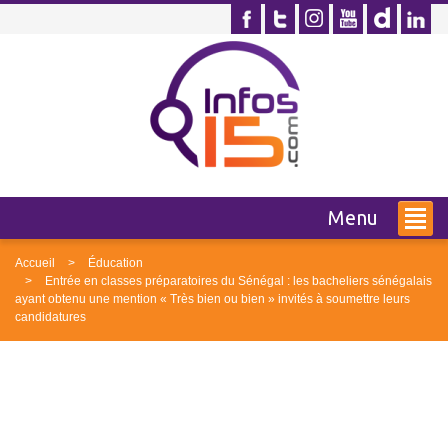
Menu
Accueil
Éducation
Entrée en classes préparatoires du Sénégal : les bacheliers sénégalais
ayant obtenu une mention « Très bien ou bien » invités à soumettre leurs
candidatures