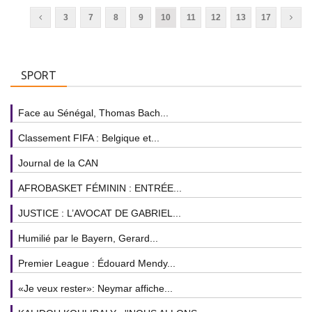
3
7
8
9
10
11
12
13
17
SPORT
Face au Sénégal, Thomas Bach...
Classement FIFA : Belgique et...
Journal de la CAN
AFROBASKET FÉMININ : ENTRÉE...
JUSTICE : L’AVOCAT DE GABRIEL...
Humilié par le Bayern, Gerard...
Premier League : Édouard Mendy...
«Je veux rester»: Neymar affiche...