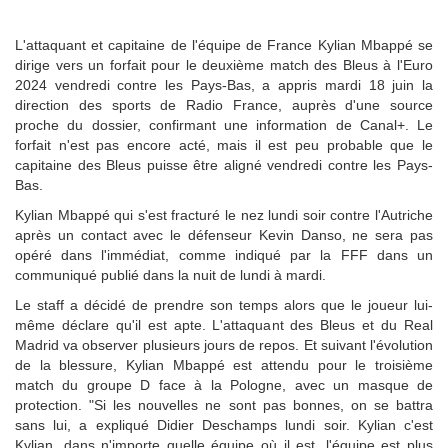
L'attaquant et capitaine de l'équipe de France Kylian Mbappé se
dirige vers un forfait pour le deuxième match des Bleus à l'Euro
2024 vendredi contre les Pays-Bas, a appris mardi 18 juin la
direction des sports de Radio France, auprès d'une source
proche du dossier, confirmant une information de Canal+. Le
forfait n'est pas encore acté, mais il est peu probable que le
capitaine des Bleus puisse être aligné vendredi contre les Pays-
Bas.
Kylian Mbappé qui s'est fracturé le nez lundi soir contre l'Autriche
après un contact avec le défenseur Kevin Danso, ne sera pas
opéré dans l'immédiat, comme indiqué par la FFF dans un
communiqué publié dans la nuit de lundi à mardi.
Le staff a décidé de prendre son temps alors que le joueur lui-
même déclare qu'il est apte. L'attaquant des Bleus et du Real
Madrid va observer plusieurs jours de repos. Et suivant l'évolution
de la blessure, Kylian Mbappé est attendu pour le troisième
match du groupe D face à la Pologne, avec un masque de
protection. "Si les nouvelles ne sont pas bonnes, on se battra
sans lui, a expliqué Didier Deschamps lundi soir. Kylian c'est
Kylian, dans n'importe quelle équipe où il est, l'équipe est plus