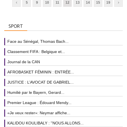
5
9
10
11
12
13
14
15
19
SPORT
Face au Sénégal, Thomas Bach...
Classement FIFA : Belgique et...
Journal de la CAN
AFROBASKET FÉMININ : ENTRÉE...
JUSTICE : L’AVOCAT DE GABRIEL...
Humilié par le Bayern, Gerard...
Premier League : Édouard Mendy...
«Je veux rester»: Neymar affiche...
KALIDOU KOULIBALY : ''NOUS ALLONS...