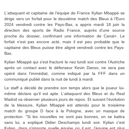
L'attaquant et capitaine de l'équipe de France Kylian Mbappé se
dirige vers un forfait pour le deuxième match des Bleus à l'Euro
2024 vendredi contre les Pays-Bas, a appris mardi 18 juin la
direction des sports de Radio France, auprès d'une source
proche du dossier, confirmant une information de Canal+. Le
forfait n'est pas encore acté, mais il est peu probable que le
capitaine des Bleus puisse être aligné vendredi contre les Pays-
Bas.
Kylian Mbappé qui s'est fracturé le nez lundi soir contre l'Autriche
après un contact avec le défenseur Kevin Danso, ne sera pas
opéré dans l'immédiat, comme indiqué par la FFF dans un
communiqué publié dans la nuit de lundi à mardi.
Le staff a décidé de prendre son temps alors que le joueur lui-
même déclare qu'il est apte. L'attaquant des Bleus et du Real
Madrid va observer plusieurs jours de repos. Et suivant l'évolution
de la blessure, Kylian Mbappé est attendu pour le troisième
match du groupe D face à la Pologne, avec un masque de
protection. "Si les nouvelles ne sont pas bonnes, on se battra
sans lui, a expliqué Didier Deschamps lundi soir. Kylian c'est
Kylian, dans n'importe quelle équipe où il est, l'équipe est plus