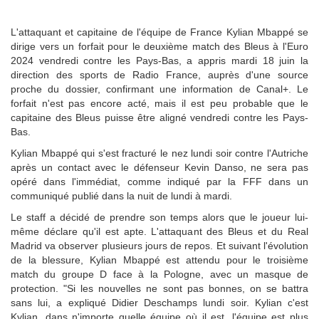
L'attaquant et capitaine de l'équipe de France Kylian Mbappé se
dirige vers un forfait pour le deuxième match des Bleus à l'Euro
2024 vendredi contre les Pays-Bas, a appris mardi 18 juin la
direction des sports de Radio France, auprès d'une source
proche du dossier, confirmant une information de Canal+. Le
forfait n'est pas encore acté, mais il est peu probable que le
capitaine des Bleus puisse être aligné vendredi contre les Pays-
Bas.
Kylian Mbappé qui s'est fracturé le nez lundi soir contre l'Autriche
après un contact avec le défenseur Kevin Danso, ne sera pas
opéré dans l'immédiat, comme indiqué par la FFF dans un
communiqué publié dans la nuit de lundi à mardi.
Le staff a décidé de prendre son temps alors que le joueur lui-
même déclare qu'il est apte. L'attaquant des Bleus et du Real
Madrid va observer plusieurs jours de repos. Et suivant l'évolution
de la blessure, Kylian Mbappé est attendu pour le troisième
match du groupe D face à la Pologne, avec un masque de
protection. "Si les nouvelles ne sont pas bonnes, on se battra
sans lui, a expliqué Didier Deschamps lundi soir. Kylian c'est
Kylian, dans n'importe quelle équipe où il est, l'équipe est plus