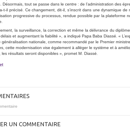
s. Désormais, tout se passe dans le centre : de l’administration des épr
 a-t-il précisé. Ce changement, dit-il, s’inscrit dans une dynamique 
alisation progressive du processus, rendue possible par la plateforme 
e.
lement, la surveillance, la correction et même la délivrance du diplôm
s délais et augmentant la fiabilité », a indiqué Papa Baba Diassé. « L
 généralisation nationale, comme recommandé par le Premier ministre
les, cette modernisation vise également à alléger le système et à améli
, les résultats seront disponibles », promet M. Diassé.
et
ENTAIRES
mentaire
SER UN COMMENTAIRE