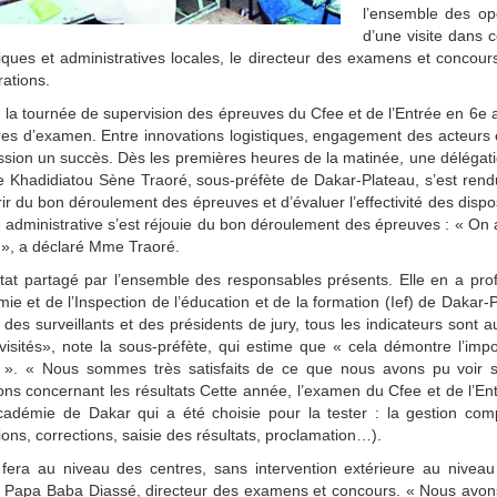
l’ensemble des opé
d’une visite dans 
ues et administratives locales, le directeur des examens et concour
ations.
 la tournée de supervision des épreuves du Cfee et de l’Entrée en 6e a
res d’examen. Entre innovations logistiques, engagement des acteurs e
ssion un succès. Dès les premières heures de la matinée, une délégat
Khadidiatou Sène Traoré, sous-préfète de Dakar-Plateau, s’est rendue
ir du bon déroulement des épreuves et d’évaluer l’effectivité des disposi
té administrative s’est réjouie du bon déroulement des épreuves : « O
 », a déclaré Mme Traoré.
at partagé par l’ensemble des responsables présents. Elle en a profi
ie et de l’Inspection de l’éducation et de la formation (Ief) de Dakar-
e des surveillants et des présidents de jury, tous les indicateurs son
visités», note la sous-préfète, qui estime que « cela démontre l’imp
». « Nous sommes très satisfaits de ce que nous avons pu voir su
ons concernant les résultats Cette année, l’examen du Cfee et de l’
’académie de Dakar qui a été choisie pour la tester : la gestion co
ions, corrections, saisie des résultats, proclamation…).
 fera au niveau des centres, sans intervention extérieure au niveau
 Papa Baba Diassé, directeur des examens et concours. « Nous avons 