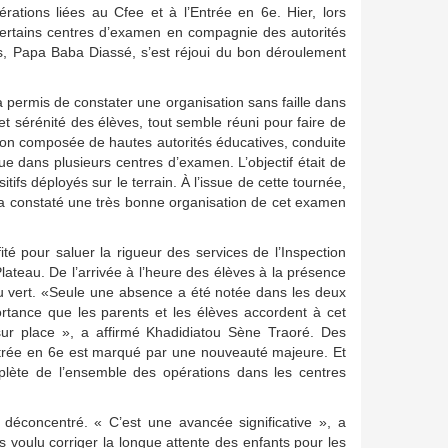
rations liées au Cfee et à l’Entrée en 6e. Hier, lors
certains centres d’examen en compagnie des autorités
s, Papa Baba Diassé, s’est réjoui du bon déroulement
 permis de constater une organisation sans faille dans
t sérénité des élèves, tout semble réuni pour faire de
ion composée de hautes autorités éducatives, conduite
 dans plusieurs centres d’examen. L’objectif était de
tifs déployés sur le terrain. À l’issue de cette tournée,
n a constaté une très bonne organisation de cet examen
té pour saluer la rigueur des services de l’Inspection
Plateau. De l’arrivée à l’heure des élèves à la présence
t au vert. «Seule une absence a été notée dans les deux
ortance que les parents et les élèves accordent à cet
r place », a affirmé Khadidiatou Sène Traoré. Des
Entrée en 6e est marqué par une nouveauté majeure. Et
mplète de l’ensemble des opérations dans les centres
 déconcentré. « C’est une avancée significative », a
voulu corriger la longue attente des enfants pour les