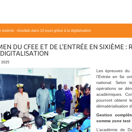
ixième : résultats dans 10 jours grâce à la digitalisation
EN DU CFEE ET DE L’ENTRÉE EN SIXIÈME :
 DIGITALISATION
- 2025
Les épreuves du C
l’Entrée en 6e ont
national. Selon 
opérations se dér
académiques. Con
pourront obtenir 
dématérialisation 
Gestion complèt
comme zone test
L’académie de Dak