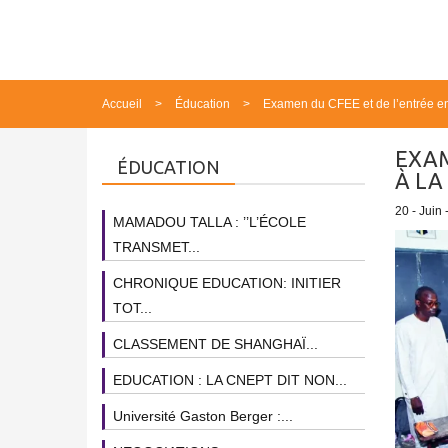
Accueil
Éducation
Examen du CFEE et de l’entrée en s
EXAM
ÉDUCATION
À LA
20 - Juin 
MAMADOU TALLA : ’’L’ÉCOLE
TRANSMET...
CHRONIQUE EDUCATION: INITIER
TOT...
CLASSEMENT DE SHANGHAÏ...
EDUCATION : LA CNEPT DIT NON...
Université Gaston Berger :...