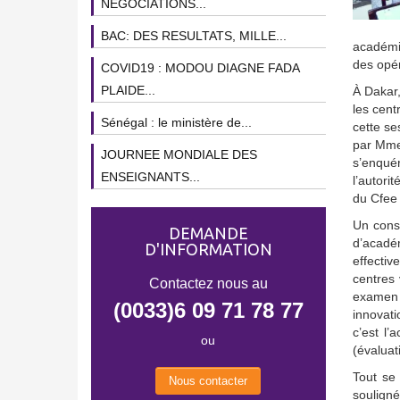
NEGOCIATIONS...
BAC: DES RESULTATS, MILLE...
académiq
des opér
COVID19 : MODOU DIAGNE FADA
PLAIDE...
À Dakar,
les cent
Sénégal : le ministère de...
cette se
par Mme 
JOURNEE MONDIALE DES
s’enquér
ENSEIGNANTS...
l’autori
du Cfee
Un const
DEMANDE
d’académ
D'INFORMATION
effectiv
centres 
Contactez nous au
examen 
(0033)6 09 71 78 77
innovati
c’est l
ou
(évaluat
Tout se
Nous contacter
souligné