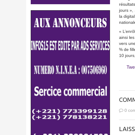
résultat
jours »,
la digit
national
« L’enrô
ainsi le
vers une
% de fil
10 jours
Twe
COMM
0 com
LAIS