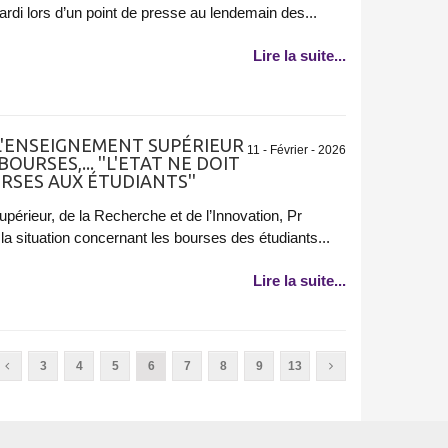
di lors d’un point de presse au lendemain des...
Lire la suite...
 L'ENSEIGNEMENT SUPÉRIEUR
11 - Février - 2026
OURSES,... ''L'ETAT NE DOIT
RSES AUX ÉTUDIANTS''
périeur, de la Recherche et de l’Innovation, Pr
la situation concernant les bourses des étudiants...
Lire la suite...
3
4
5
6
7
8
9
13