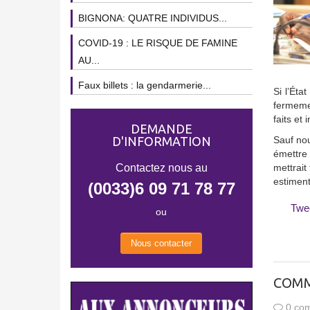
BIGNONA: QUATRE INDIVIDUS...
COVID-19 : LE RISQUE DE FAMINE
AU...
Faux billets : la gendarmerie...
Si l’Éta
fermeme
faits et
DEMANDE
D'INFORMATION
Sauf nou
émettre 
Contactez nous au
mettrait
estiment
(0033)6 09 71 78 77
Twe
ou
Nous contacter
COMM
0 com