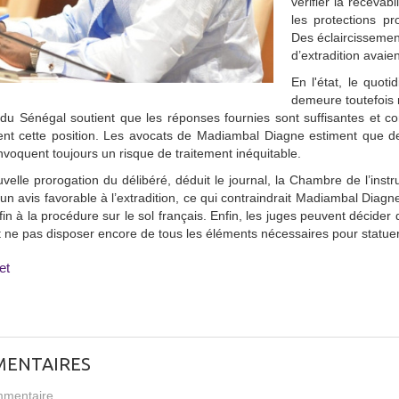
vérifier la recevab
les protections pr
Des éclaircissemen
d’extradition avaie
En l'état, le quot
demeure toutefois 
t du Sénégal soutient que les réponses fournies sont suffisantes et 
nt cette position. Les avocats de Madiambal Diagne estiment que de
 invoquent toujours un risque de traitement inéquitable.
velle prorogation du délibéré, déduit le journal, la Chambre de l’instru
un avis favorable à l’extradition, ce qui contraindrait Madiambal Diagn
 fin à la procédure sur le sol français. Enfin, les juges peuvent décider
 ne pas disposer encore de tous les éléments nécessaires pour statuer
et
ENTAIRES
mentaire