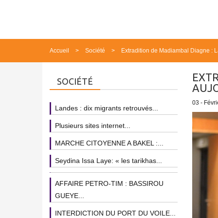
Accueil
Société
Extradition de Madiambal Diagne : La
EXTR
SOCIÉTÉ
AUJO
03 - Févri
Landes : dix migrants retrouvés...
Plusieurs sites internet...
MARCHE CITOYENNE A BAKEL :...
Seydina Issa Laye: « les tarikhas...
AFFAIRE PETRO-TIM : BASSIROU
GUEYE...
INTERDICTION DU PORT DU VOILE...