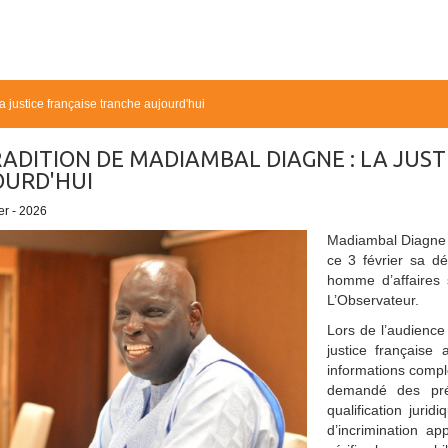
 justice française tranche aujourd'hui
ADITION DE MADIAMBAL DIAGNE : LA JUS
URD'HUI
er - 2026
Madiambal Diagne f
ce 3 février sa dé
homme d’affaires 
L’Observateur.
Lors de l’audience
justice française 
informations compl
demandé des préc
qualification juri
d’incrimination ap