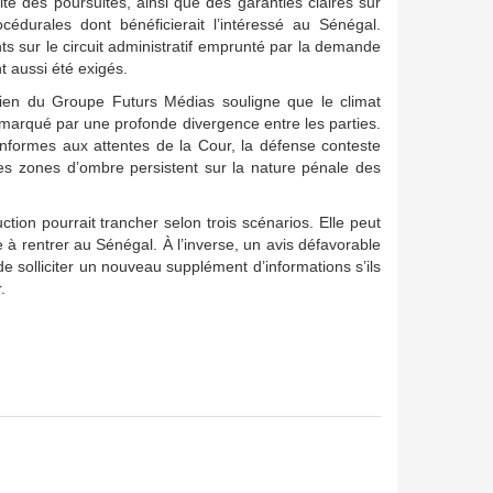
ilité des poursuites, ainsi que des garanties claires sur
océdurales dont bénéficierait l’intéressé au Sénégal.
ts sur le circuit administratif emprunté par la demande
nt aussi été exigés.
idien du Groupe Futurs Médias souligne que le climat
marqué par une profonde divergence entre les parties.
conformes aux attentes de la Cour, la défense conteste
s zones d’ombre persistent sur la nature pénale des
ction pourrait trancher selon trois scénarios. Elle peut
e à rentrer au Sénégal. À l’inverse, un avis défavorable
 de solliciter un nouveau supplément d’informations s’ils
.