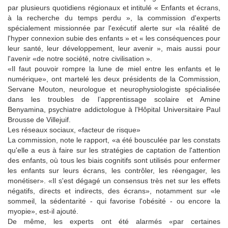
par plusieurs quotidiens régionaux et intitulé « Enfants et écrans,
à la recherche du temps perdu », la commission d'experts
spécialement missionnée par l'exécutif alerte sur «la réalité de
l'hyper connexion subie des enfants » et « les conséquences pour
leur santé, leur développement, leur avenir », mais aussi pour
l'avenir «de notre société, notre civilisation ».
«Il faut pouvoir rompre la lune de miel entre les enfants et le
numérique», ont martelé les deux présidents de la Commission,
Servane Mouton, neurologue et neurophysiologiste spécialisée
dans les troubles de l’apprentissage scolaire et Amine
Benyamina, psychiatre addictologue à l'Hôpital Universitaire Paul
Brousse de Villejuif.
Les réseaux sociaux, «facteur de risque»
La commission, note le rapport, «a été bousculée par les constats
qu'elle a eus à faire sur les stratégies de captation de l'attention
des enfants, où tous les biais cognitifs sont utilisés pour enfermer
les enfants sur leurs écrans, les contrôler, les réengager, les
monétiser». «Il s'est dégagé un consensus très net sur les effets
négatifs, directs et indirects, des écrans», notamment sur «le
sommeil, la sédentarité - qui favorise l'obésité - ou encore la
myopie», est-il ajouté.
De même, les experts ont été alarmés «par certaines