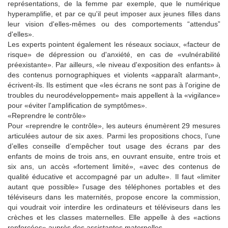
représentations, de la femme par exemple, que le numérique
hyperamplifie, et par ce qu'il peut imposer aux jeunes filles dans
leur vision d'elles-mêmes ou des comportements “attendus”
d'elles».
Les experts pointent également les réseaux sociaux, «facteur de
risque» de dépression ou d'anxiété, en cas de «vulnérabilité
préexistante». Par ailleurs, «le niveau d'exposition des enfants» à
des contenus pornographiques et violents «apparaît alarmant»,
écrivent-ils. Ils estiment que «les écrans ne sont pas à l'origine de
troubles du neurodéveloppement» mais appellent à la «vigilance»
pour «éviter l'amplification de symptômes».
«Reprendre le contrôle»
Pour «reprendre le contrôle», les auteurs énumèrent 29 mesures
articulées autour de six axes. Parmi les propositions chocs, l’une
d’elles conseille d’empêcher tout usage des écrans par des
enfants de moins de trois ans, en ouvrant ensuite, entre trois et
six ans, un accès «fortement limité», «avec des contenus de
qualité éducative et accompagné par un adulte». Il faut «limiter
autant que possible» l'usage des téléphones portables et des
téléviseurs dans les maternités, propose encore la commission,
qui voudrait voir interdire les ordinateurs et téléviseurs dans les
crèches et les classes maternelles. Elle appelle à des «actions
renforcées» auprès des assistantes maternelles.