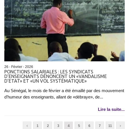
26 - Février - 2026
PONCTIONS SALARIALES : LES SYNDICATS
D’ENSEIGNANTS DÉNONCENT UN «VANDALISME
D’ETAT» ET «UN VOL SYSTÉMATIQUE»
Au Sénégal, le mois de février a été émaillé par des mouvement
d’humeur des enseignants, allant de «débraye», de...
Lire la suite...
1
2
3
4
5
6
7
11