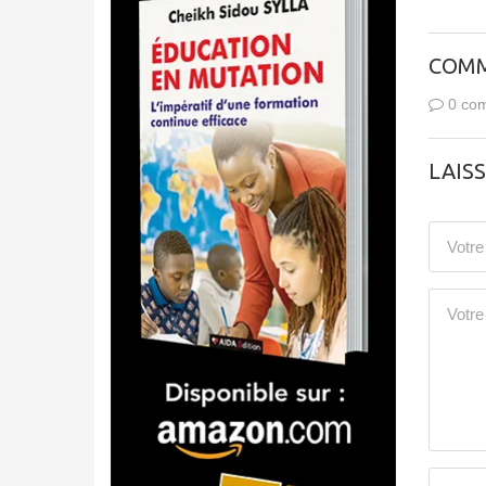
COMM
0 com
LAIS