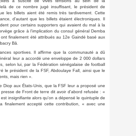
ckets a suscité de vives tensions au sein de la
là de ce nombre jugé insuffisant, le président de
e les billets aient été remis très tardivement. Cette
ce, d'autant que les billets étaient électroniques. Il
évident pour certains supporters qui avaient du mal à la
 Norvège grâce à l'implication du consul général Demba
 ont finalement été attribués au 12e Gaindé basé aux
bacry Bâ.
tances sportives. Il affirme que la communauté a dû
général leur a accordé une enveloppe de 2 000 dollars
s, selon lui, par la Fédération sénégalaise de football
é le président de la FSF, Abdoulaye Fall, ainsi que le
nts, mais rien ».
aye Diop aux États-Unis, que la FSF leur a proposé une
 presse de Front de terre dit avoir d'abord refusée : «
st insignifiante alors qu'on a dépensé le quintuple de
 a finalement accepté cette contribution, « avec une