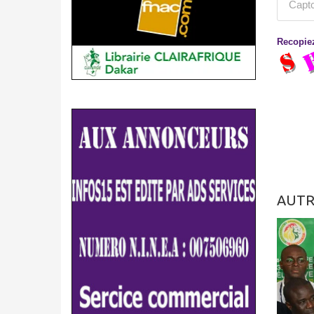
Recopiez
AUTR