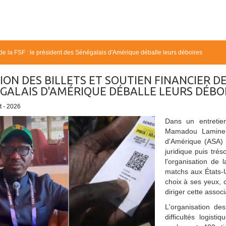
r de la FSF : le président des Sénégalais d'Amérique déballe leurs déboires
ION DES BILLETS ET SOUTIEN FINANCIER DE 
GALAIS D'AMÉRIQUE DÉBALLE LEURS DÉBO
et - 2026
Dans un entretie
Mamadou Lamine M
d'Amérique (ASA) 
juridique puis trés
l'organisation de
matchs aux États-U
choix à ses yeux, c
diriger cette associ
L'organisation de
difficultés logist