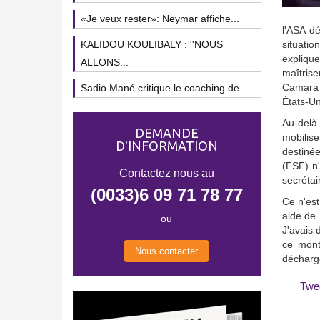
«Je veux rester»: Neymar affiche...
l'ASA dé
KALIDOU KOULIBALY : ''NOUS
situatio
explique
ALLONS...
maîtrise
Camara 
Sadio Mané critique le coaching de...
États-Un
Au-delà
DEMANDE
mobilise
D'INFORMATION
destinée
(FSF) n'
Contactez nous au
secrétai
(0033)6 09 71 78 77
Ce n'est
aide de 
ou
J'avais 
ce mont
Nous contacter
décharg
Twe