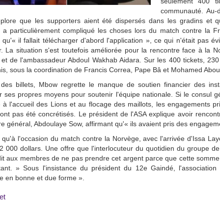
seulement 400 ti
communauté. Au-de
plore que les supporters aient été dispersés dans les gradins et qu
n a particulièrement compliqué les choses lors du match contre la Fran
 qu'« il fallait télécharger d'abord l'application », ce qui n'était pas 
r. La situation s'est toutefois améliorée pour la rencontre face à la
et de l'ambassadeur Abdoul Wakhab Aidara. Sur les 400 tickets, 230
is, sous la coordination de Francis Correa, Pape Bâ et Mohamed Abou
 des billets, Mbow regrette le manque de soutien financier des ins
r ses propres moyens pour soutenir l'équipe nationale. Si le consul 
 à l'accueil des Lions et au flocage des maillots, les engagements pri
ont pas été concrétisés. Le président de l'ASA explique avoir rencontr
re général, Abdoulaye Sow, affirmant qu'« ils avaient pris des engageme
 qu'à l'occasion du match contre la Norvège, avec l'arrivée d'Issa L
2 000 dollars. Une offre que l'interlocuteur du quotidien du groupe de
dit aux membres de ne pas prendre cet argent parce que cette somme e
ant. » Sous l'insistance du président du 12e Gaindé, l'association
e en bonne et due forme ».
et