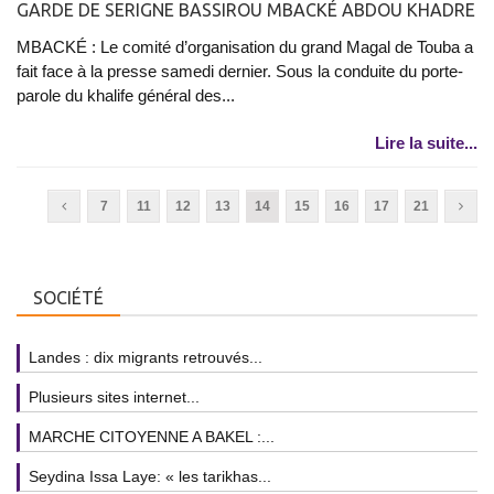
GARDE DE SERIGNE BASSIROU MBACKÉ ABDOU KHADRE
MBACKÉ : Le comité d’organisation du grand Magal de Touba a
fait face à la presse samedi dernier. Sous la conduite du porte-
parole du khalife général des...
Lire la suite...
7
11
12
13
14
15
16
17
21
SOCIÉTÉ
Landes : dix migrants retrouvés...
Plusieurs sites internet...
MARCHE CITOYENNE A BAKEL :...
Seydina Issa Laye: « les tarikhas...