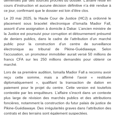
démenties par des sources proches du dossier. L’affaire reste en
cours d’instruction et aucune décision définitive n’a été rendue à
ce jour, confirmant que le dossier est loin d’être clos.
Le 20 mai 2025, la Haute Cour de Justice (HCJ) a ordonné le
placement sous bracelet électronique d’Ismaïla Madior Fall,
assorti d’une assignation à domicile à Dakar. L’ancien ministre de
la Justice est poursuivi pour corruption et détournement présumé
de deniers publics, dans le cadre de l’attribution d’un marché
public pour la construction d’un centre de surveillance
électronique au tribunal de Pikine‑Guédiawaye. Selon
l’accusation, un promoteur immobilier aurait versé 50 millions de
francs CFA sur les 250 millions demandés pour obtenir ce
marché.
Lors de sa première audition, Ismaïla Madior Fall a reconnu avoir
reçu cette somme, mais a affirmé l’avoir « restituée
diplomatiquement », qualifiant la transaction de dation en
paiement pour le projet du centre. Cette version est toutefois
contestée par les enquêteurs. L’affaire s’inscrit dans un contexte
plus large de révision des marchés publics et des attributions
foncières, notamment la construction du futur palais de justice de
Pikine‑Guédiawaye. Des irrégularités graves dans l’attribution des
contrats et des terrains sont également suspectées.