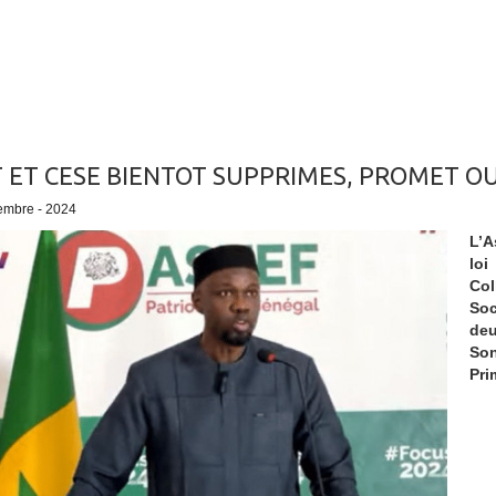
 ET CESE BIENTOT SUPPRIMES, PROMET 
embre - 2024
L’A
lo
Col
Soc
deu
Son
Pri