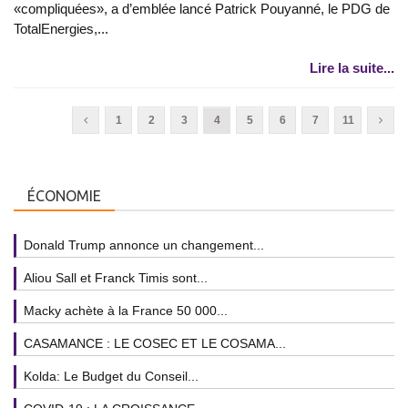
«compliquées», a d’emblée lancé Patrick Pouyanné, le PDG de
TotalEnergies,...
Lire la suite...
1
2
3
4
5
6
7
11
ÉCONOMIE
Donald Trump annonce un changement...
Aliou Sall et Franck Timis sont...
Macky achète à la France 50 000...
CASAMANCE : LE COSEC ET LE COSAMA...
Kolda: Le Budget du Conseil...