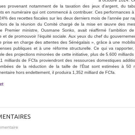
à octobre 2024. C
lues provenant notamment de la taxation des jeux d’argent, du tab
ts en numéraire qui ont commencé à contribuer. Ces performances à l
24% des recettes fiscales sur les deux derniers mois de l’année par
, lors de la réunion du Comité chargé de la mise en œuvre des me
 le Premier ministre, Ousmane Sonko, avait réaffirmé l’ambition de
e et de promouvoir l’équité sociale. Aux yeux du chef du gouvernemen
e prise en charge des attentes des Sénégalais », grâce à une mobilis
enses publiques et à une réforme structurelle. Ce qui va rapporter
le des projections minorées de cette initiative, plus de 5.600 milliar
1 milliards de FCfa proviendront des ressources domestiques addition
ombées de la réduction de la taille de l’État sont estimées à 50
ntaire hors endettement, il produira 1,352 milliard de FCfa.
et
ENTAIRES
mentaire