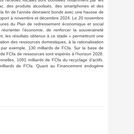
es recettes fiscales sont boostées notamment par les
ac, des produits alcoolisés, des smartphones et des
a fin de l’année devraient bondir avec une hausse de
 rapport à novembre et décembre 2024. Le 20 novembre
sures du Plan de redressement économique et social
 réorienter l’économie, de renforcer la souveraineté
t, les résultats obtenus à ce stade « permettront une
ation des ressources domestiques, à la rationalisation
, par exemple, 130 milliards de FCfa. Sur la base de
ds de FCfa de ressources sont espérés à l’horizon 2028.
nelles, 1091 milliards de FCfa du recyclage d’actifs.
 milliards de FCfa. Quant au Financement endogène