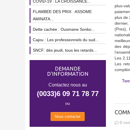
COVID-19 : LA CROISSANCE...
plus-va
FLAMBEE DES PRIX : ASSOME
paiemen
plus de 
AMINATA...
dernier
(Pres),
Dette cachée : Ousmane Sonko...
national
Cajou : Les professionnels du sud...
meilleur
des dép
SNCF: dès jeudi, tous les retards...
l’ensemb
Les 2.11
Les ret
DEMANDE
compléme
D'INFORMATION
Twe
Contactez nous au
(0033)6 09 71 78 77
ou
COMM
Nous contacter
0 com